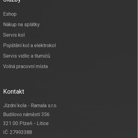
t
í
Eshop
Nákup na splátky
Servis kol
Pojištění kol a elektrokol
Servis vidlic a tlumičů
Volná pracovní místa
Kontakt
Jízdní kola - Ramala s.r.o.
Budilovo náměstí 356
321 00 Plzeň - Litice
IČ: 27993388