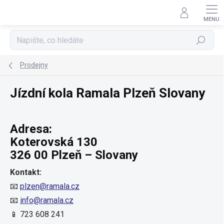
Přejít
na
obsah
Hledat
Prodejny
Jízdní kola Ramala Plzeň Slovany
Adresa:
Koterovská 130
326 00 Plzeň – Slovany
Kontakt:
📧
plzen@ramala.cz
📧
info@ramala.cz
📱 723 608 241