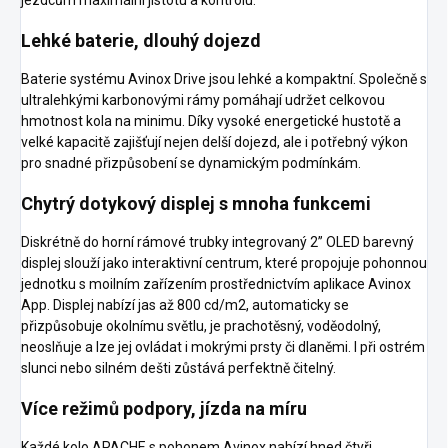
jezdcům maximální jistotu a kontrolu.
Lehké baterie, dlouhý dojezd
Baterie systému Avinox Drive jsou lehké a kom­paktní. Společně s
ultralehkými karbonovými rámy pomáhají udržet celkovou
hmotnost kola na minimu. Díky vysoké energetické hustotě a
velké kapacitě zajišťují nejen delší dojezd, ale i potřebný výkon
pro snadné přizpůsobení se dynamickým podmínkám.
Chytrý dotykový displej s mnoha funkcemi
Diskrétně do horní rámové trubky integrovaný 2” OLED barevný
displej slouží jako interaktivní centrum, které propojuje pohonnou
jednotku s mo­ilním zařízením prostřednictvím aplikace Avinox
App. Displej nabízí jas až 800 cd/m2, automaticky se
přizpůsobuje okolnímu světlu, je prachotěsný, voděodolný,
neoslňuje a lze jej ovládat i mokrými prsty či dlaněmi. I při ostrém
slunci nebo silném dešti zůstává perfektně čitelný.
Více režimů podpory, jízda na míru
Každé kolo APACHE s pohonem Avinox nabízí hned čtyři