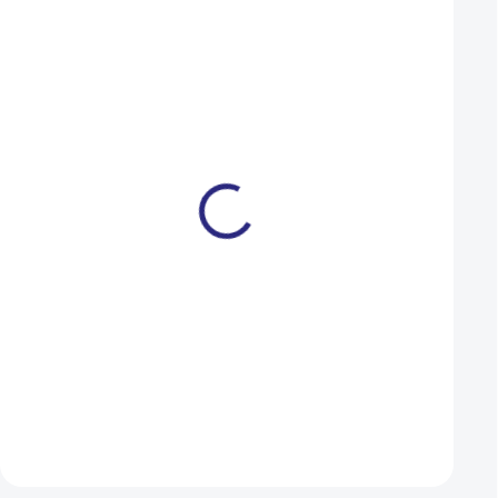
NOVINKA
NOVINKA
L/XL
S
M
L/XL
S
M
Apache Eagle 2 Avinox
Apache Eagle 3 Av
800 Wh fialová 2026
800 Wh černá 2026
149 990 Kč
129 990 Kč
SKLADEM U DODAVATELE
Detail
Detail