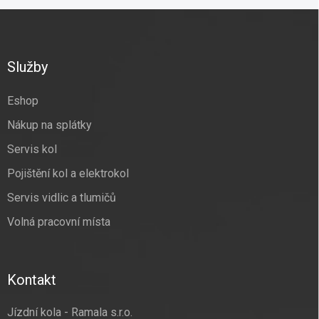
Z
á
p
a
Služby
t
í
Eshop
Nákup na splátky
Servis kol
Pojištění kol a elektrokol
Servis vidlic a tlumičů
Volná pracovní místa
Kontakt
Jízdní kola - Ramala s.r.o.