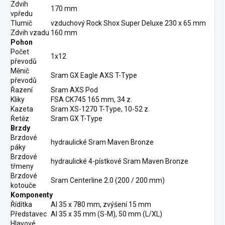
Zdvih
170 mm
vpředu
Tlumič
vzduchový Rock Shox Super Deluxe 230 x 65 mm
Zdvih vzadu
160 mm
Pohon
Počet
1x12
převodů
Měnič
Sram GX Eagle AXS T-Type
převodů
Řazení
Sram AXS Pod
Kliky
FSA CK745 165 mm, 34 z.
Kazeta
Sram XS-1270 T-Type, 10-52 z.
Řetěz
Sram GX T-Type
Brzdy
Brzdové
hydraulické Sram Maven Bronze
páky
Brzdové
hydraulické 4-pístkové Sram Maven Bronze
třmeny
Brzdové
Sram Centerline 2.0 (200 / 200 mm)
kotouče
Komponenty
Řídítka
Al 35 x 780 mm, zvýšení 15 mm
Představec
Al 35 x 35 mm (S-M), 50 mm (L/XL)
Hlavové