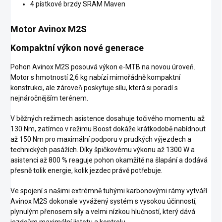
4 pístkové brzdy SRAM Maven
Motor Avinox M2S
Kompaktní výkon nové generace
Pohon Avinox M2S posouvá výkon e-MTB na novou úroveň.
Motor s hmotností 2,6 kg nabízí mimořádně kompaktní
konstrukci, ale zároveň poskytuje sílu, která si poradí s
nejnáročnějším terénem.
V běžných režimech asistence dosahuje točivého momentu až
130 Nm, zatímco v režimu Boost dokáže krátkodobě nabídnout
až 150 Nm pro maximální podporu v prudkých výjezdech a
technických pasážích. Díky špičkovému výkonu až 1300 W a
asistenci až 800 % reaguje pohon okamžitě na šlapání a dodává
přesně tolik energie, kolik jezdec právě potřebuje.
Ve spojení s našimi extrémně tuhými karbonovými rámy vytváří
Avinox M2S dokonale vyvážený systém s vysokou účinností,
plynulým přenosem síly a velmi nízkou hlučností, který dává