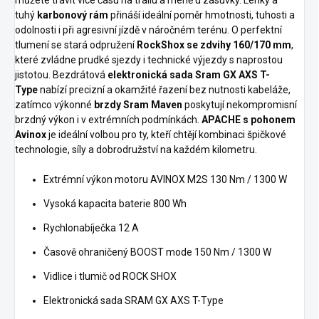
můžete trávit více času na trailu a méně u zásuvky. Lehký a
tuhý
karbonový rám
přináší ideální poměr hmotnosti, tuhosti a
odolnosti i při agresivní jízdě v náročném terénu. O perfektní
tlumení se stará odpružení
RockShox se zdvihy 160/170 mm
,
které zvládne prudké sjezdy i technické výjezdy s naprostou
jistotou. Bezdrátová
elektronická sada Sram GX AXS T-
Type
nabízí precizní a okamžité řazení bez nutnosti kabeláže,
zatímco výkonné
brzdy Sram Maven
poskytují nekompromisní
brzdný výkon i v extrémních podmínkách.
APACHE s pohonem
Avinox
je ideální volbou pro ty, kteří chtějí kombinaci špičkové
technologie, síly a dobrodružství na každém kilometru.
Extrémní výkon motoru AVINOX M2S 130 Nm / 1300 W
Vysoká kapacita baterie 800 Wh
Rychlonabíječka 12 A
Časově ohraničený BOOST mode 150 Nm / 1300 W
Vidlice i tlumič od ROCK SHOX
Elektronická sada SRAM GX AXS T-Type