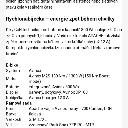
sdílení jízdních dat, detailní nastavení asistence nebo sledování
stavu kola v reálném čase.
Rychlonabíječka – ener­gie zpět během chvilky
Díky GaN technologii se baterie o kapacitě 800 Wh nabije z 0 % na
75 % za pouhých 1,5 hodiny! Vaše elektrokolo APACHE tak získá
zpět maximum výkonu během velmi krátké doby (až 12 A).
Kompaktní rychlonabíječku lze snadno přenášet třeba v rámové
brašně.
E-bike
Systém
Avinox
Avinox M2S 130 Nm / 1300 W (150 Nm Boost
Motor
mode)
Baterie
integrovaná, Avinox 800 Wh
Displej
barevný, dotykový, Avinox DP100
Nabíječka
Avinox Charger 12.0 A
Rámová sada
Rám
Apache Eagle Avinox Toray T700 Carbon, UDH
Barva
fialová
Velikosti
S, M, L/XL
Vidlice
vzduchová Rock Shox ZEB RC eMTB