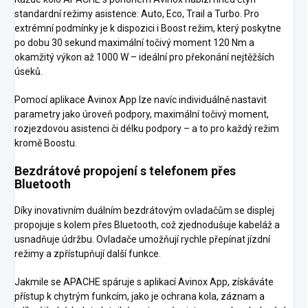
standardní režimy asistence: Auto, Eco, Trail a Turbo. Pro
extrémní podmínky je k dispozici i Boost režim, který poskytne
po dobu 30 sekund maximální točivý moment 120 Nm a
okamžitý výkon až 1000 W – ideální pro překonání nejtěžších
úseků.
Pomocí aplikace Avinox App lze navíc individuálně nastavit
parametry jako úroveň podpory, maximální točivý moment,
rozjezdovou asistenci či délku podpory – a to pro každý režim
kromě Boostu.
Bezdrátové propojení s telefonem přes
Bluetooth
Díky inovativním duálním bezdrátovým ovladačům se displej
propojuje s kolem přes Bluetooth, což zjednodušuje kabeláž a
usnadňuje údržbu. Ovladače umožňují rychle přepínat jízdní
režimy a zpřístupňují další funkce.
Jakmile se APACHE spáruje s aplikací Avinox App, získáváte
přístup k chytrým funkcím, jako je ochrana kola, záznam a