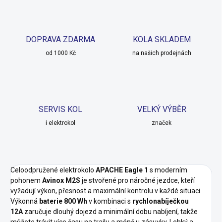
DOPRAVA ZDARMA
KOLA SKLADEM
od 1000 Kč
na našich prodejnách
SERVIS KOL
VELKÝ VÝBĚR
i elektrokol
značek
Celoodpružené elektrokolo
APACHE Eagle 1
s moderním
pohonem
Avinox M2S
je stvořené pro náročné jezdce, kteří
vyžadují výkon, přesnost a maximální kontrolu v každé situaci.
Výkonná
baterie 800 Wh
v kombinaci s
rychlonabíječkou
12A
zaručuje dlouhý dojezd a minimální dobu nabíjení, takže