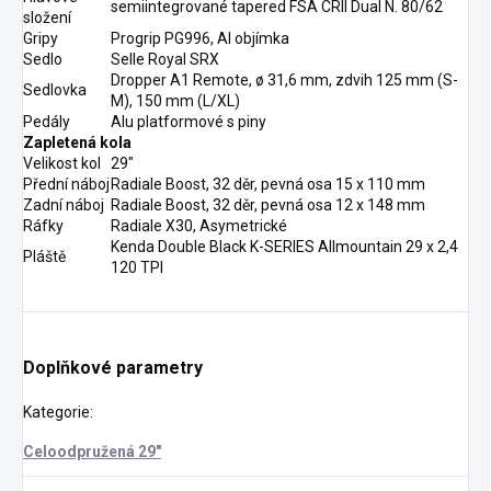
semiintegrované tapered FSA CRII Dual N. 80/62
složení
Gripy
Progrip PG996, Al objímka
Sedlo
Selle Royal SRX
Dropper A1 Remote, ø 31,6 mm, zdvih 125 mm (S-
Sedlovka
M), 150 mm (L/XL)
Pedály
Alu platformové s piny
Zapletená kola
Velikost kol
29"
Přední náboj
Radiale Boost, 32 děr, pevná osa 15 x 110 mm
Zadní náboj
Radiale Boost, 32 děr, pevná osa 12 x 148 mm
Ráfky
Radiale X30, Asymetrické
Kenda Double Black K-SERIES Allmountain 29 x 2,4
Pláště
120 TPI
Doplňkové parametry
Kategorie
:
Celoodpružená 29"