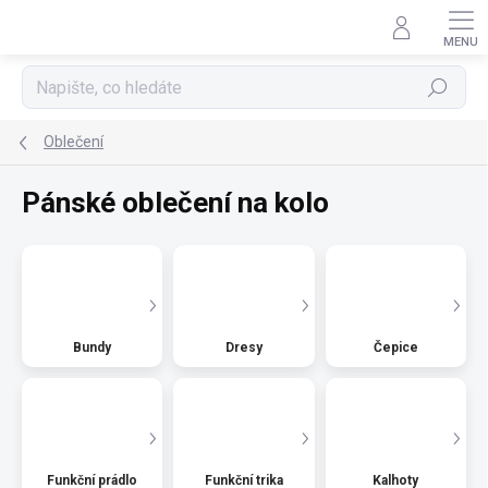
Přejít
na
obsah
Hledat
Oblečení
Pánské oblečení na kolo
Bundy
Dresy
Čepice
Funkční prádlo
Funkční trika
Kalhoty