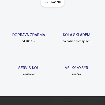
r
Nahoru
á
á
d
n
a
k
c
o
í
p
v
r
á
v
DOPRAVA ZDARMA
KOLA SKLADEM
n
k
í
od 1000 Kč
na našich prodejnách
y
v
ý
p
i
s
SERVIS KOL
VELKÝ VÝBĚR
u
i elektrokol
značek
Z
á