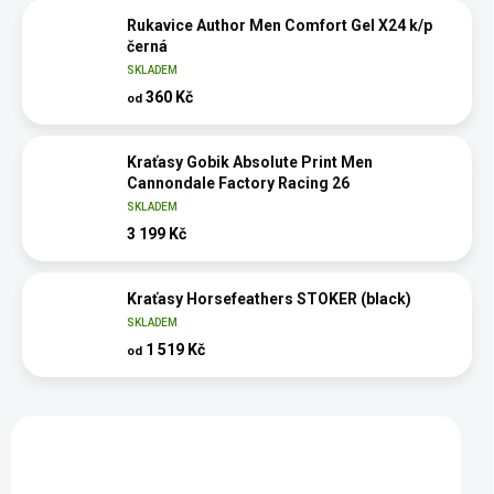
Rukavice Author Men Comfort Gel X24 k/p
černá
SKLADEM
360 Kč
od
Kraťasy Gobik Absolute Print Men
Cannondale Factory Racing 26
SKLADEM
3 199 Kč
Kraťasy Horsefeathers STOKER (black)
SKLADEM
1 519 Kč
od
Vybráno pro vás