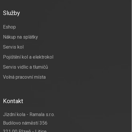
p
a
Služby
t
í
Eshop
Nákup na splátky
Servis kol
Pojištění kol a elektrokol
Servis vidlic a tlumičů
Volná pracovní místa
Kontakt
Jízdní kola - Ramala s.r.o.
Budilovo náměstí 356
321 00 Plzeň - Litice