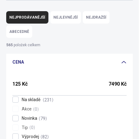
Ř
a
NEJPRODÁVANĚJŠÍ
NEJLEVNĚJŠÍ
NEJDRAŽŠÍ
z
e
ABECEDNĚ
n
í
565
položek celkem
p
r
CENA
o
d
u
k
125
Kč
7490
Kč
t
ů
Na skladě
231
Akce
0
Novinka
79
Tip
0
Výprodej
82