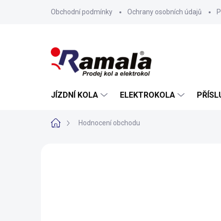
Přejít
Obchodní podmínky
Ochrany osobních údajů
P
na
obsah
JÍZDNÍ KOLA
ELEKTROKOLA
PŘÍSL
Domů
Hodnocení obchodu
Hodnocení obchodu
4,8
515 hodnocení