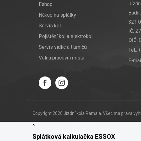
í
Jízdní
Eshop
Budil
Nákup na splátky
321 0
Servis kol
IČ: 2
Pojištění kol a elektrokol
DIČ:
Servis vidlic a tlumičů
Tel.:
+
Volná pracovní místa
E-mai
Copyright 2026
Jízdní kola Ramala
. Všechna práva vy
×
Splátková kalkulačka ESSOX