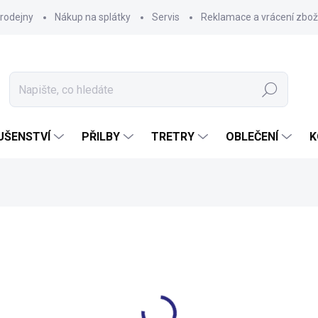
rodejny
Nákup na splátky
Servis
Reklamace a vrácení zbož
Hledat
UŠENSTVÍ
PŘILBY
TRETRY
OBLEČENÍ
K