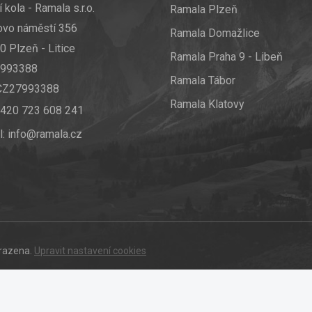
 kola - Ramala s.r.o.
Ramala Plzeň
ovo náměstí 356
Ramala Domažlice
0 Plzeň - Litice
Ramala Praha 9 - Libeň
7993388
Ramala Tábor
 CZ27993388
Ramala Klatovy
420 723 608 241
l:
info@ramala.cz
hrazena.
Upravit nastavení cookies