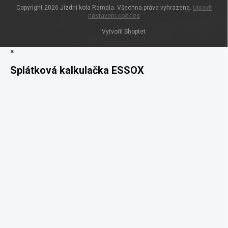
Copyright 2026
Jízdní kola Ramala
. Všechna práva vyhrazena.
Upravit
nastavení cookies
Vytvořil Shoptet
×
Splátková kalkulačka ESSOX