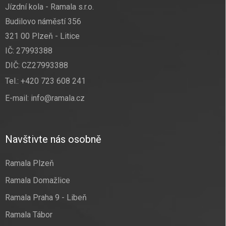
Jízdní kola - Ramala s.r.o.
Budilovo náměstí 356
321 00 Plzeň - Litice
IČ: 27993388
DIČ: CZ27993388
Tel.:
+420 723 608 241
E-mail:
info@ramala.cz
Navštivte nás osobně
Ramala Plzeň
Ramala Domažlice
Ramala Praha 9 - Libeň
Ramala Tábor