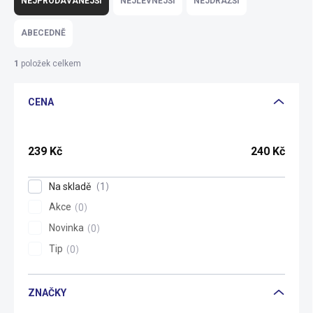
NEJPRODÁVANĚJŠÍ
NEJLEVNĚJŠÍ
NEJDRAŽŠÍ
z
e
ABECEDNĚ
n
í
1
položek celkem
p
r
CENA
o
d
u
k
239
Kč
240
Kč
t
ů
Na skladě
1
Akce
0
Novinka
0
Tip
0
ZNAČKY