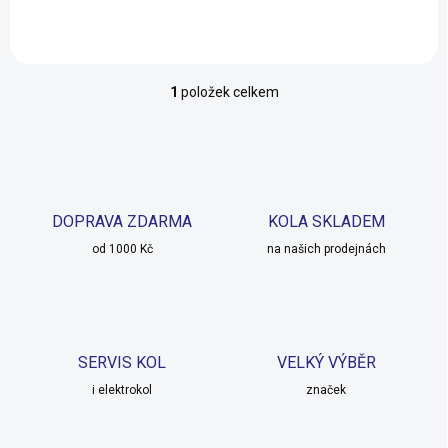
1
položek celkem
O
v
l
á
d
a
c
DOPRAVA ZDARMA
KOLA SKLADEM
í
od 1000 Kč
p
na našich prodejnách
r
v
k
y
v
SERVIS KOL
VELKÝ VÝBĚR
ý
p
i elektrokol
značek
i
s
u