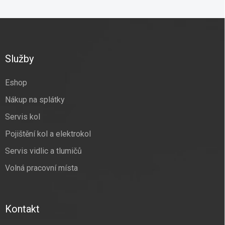
Z
á
p
a
Služby
t
í
Eshop
Nákup na splátky
Servis kol
Pojištění kol a elektrokol
Servis vidlic a tlumičů
Volná pracovní místa
Kontakt