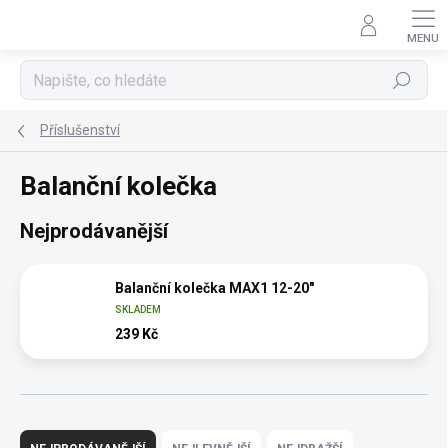
Přejít
na
obsah
Hledat
Příslušenství
Balanční kolečka
Nejprodávanější
Balanční kolečka MAX1 12-20"
SKLADEM
239 Kč
Ř
a