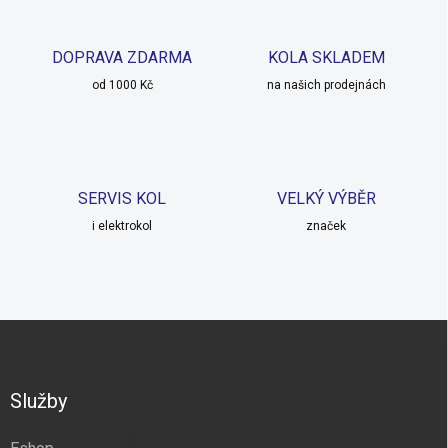
d
a
c
DOPRAVA ZDARMA
KOLA SKLADEM
í
od 1000 Kč
p
na našich prodejnách
r
v
k
y
v
SERVIS KOL
VELKÝ VÝBĚR
ý
p
i elektrokol
značek
i
s
u
Z
á
p
a
Služby
t
í