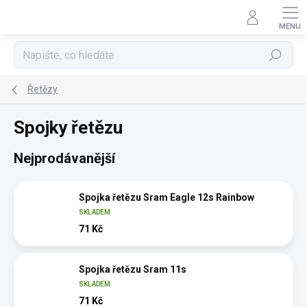
Přejít
na
obsah
Hledat
Řetězy
Spojky řetězu
Nejprodávanější
Spojka řetězu Sram Eagle 12s Rainbow
SKLADEM
71 Kč
Spojka řetězu Sram 11s
SKLADEM
71 Kč