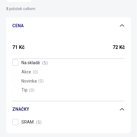
n
í
5
položek celkem
p
r
CENA
o
d
u
k
71
Kč
72
Kč
t
ů
Na skladě
5
Akce
0
Novinka
0
Tip
0
ZNAČKY
SRAM
5