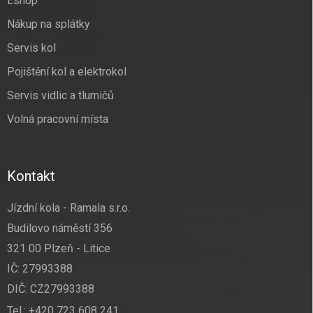
Eshop
Nákup na splátky
Servis kol
Pojištění kol a elektrokol
Servis vidlic a tlumičů
Volná pracovní místa
Kontakt
Jízdní kola - Ramala s.r.o.
Budilovo náměstí 356
321 00 Plzeň - Litice
IČ: 27993388
DIČ: CZ27993388
Tel.:
+420 723 608 241