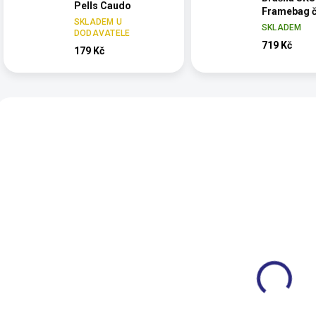
Pells Caudo
Framebag 
SKLADEM U
SKLADEM
DODAVATELE
719 Kč
179 Kč
Vybráno pro 
159840.00
4487
Brašna SKS Race
Brašna pod sedlo