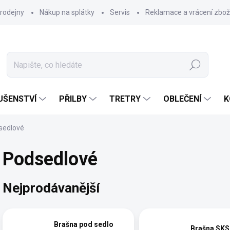
rodejny
Nákup na splátky
Servis
Reklamace a vrácení zbož
Hledat
UŠENSTVÍ
PŘILBY
TRETRY
OBLEČENÍ
K
sedlové
Podsedlové
Nejprodávanější
Brašna pod sedlo
Brašna SKS