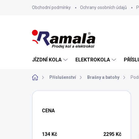
Přejít
Obchodní podmínky
Ochrany osobních údajů
P
na
obsah
JÍZDNÍ KOLA
ELEKTROKOLA
PŘÍSL
Domů
Příslušenství
Brašny a batohy
Pod
P
o
s
CENA
t
r
a
n
134
Kč
2295
Kč