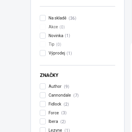
n
í
p
Na skladě
36
a
Akce
n
0
e
Novinka
1
l
Tip
0
Výprodej
1
ZNAČKY
Author
9
Cannondale
7
Fidlock
2
Force
3
Ibera
2
Lezyne
1