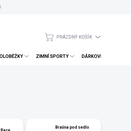
í
Hodnocení obchodu
PRÁZDNÝ KOŠÍK
NÁKUPNÍ
KOŠÍK
OLOBĚŽKY
ZIMNÍ SPORTY
DÁRKOVÉ POUKAZY
Brašna pod sedlo
 Race