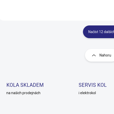
Načíst 12 dalšíc
O
v
l
Nahoru
á
d
a
c
í
p
KOLA SKLADEM
SERVIS KOL
r
na našich prodejnách
i elektrokol
v
k
y
v
ý