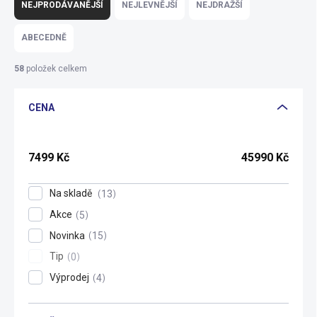
a
NEJPRODÁVANĚJŠÍ
NEJLEVNĚJŠÍ
NEJDRAŽŠÍ
z
e
ABECEDNĚ
n
í
58
položek celkem
p
r
CENA
o
d
u
k
7499
Kč
45990
Kč
t
ů
Na skladě
13
Akce
5
Novinka
15
Tip
0
Výprodej
4