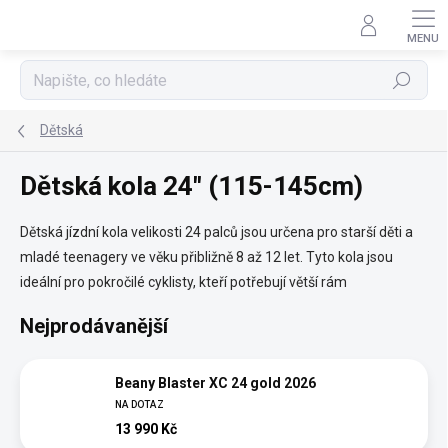
Přejít
na
obsah
Hledat
Dětská
Dětská kola 24" (115-145cm)
Dětská jízdní kola velikosti 24 palců jsou určena pro starší děti a
mladé teenagery ve věku přibližně 8 až 12 let. Tyto kola jsou
ideální pro pokročilé cyklisty, kteří potřebují větší rám
Nejprodávanější
Beany Blaster XC 24 gold 2026
NA DOTAZ
13 990 Kč