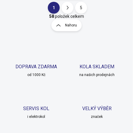
1
5
O
S
v
t
58
položek celkem
l
r
Nahoru
á
á
d
n
a
k
c
o
í
p
v
r
á
v
DOPRAVA ZDARMA
KOLA SKLADEM
n
k
í
od 1000 Kč
na našich prodejnách
y
v
ý
p
i
s
SERVIS KOL
VELKÝ VÝBĚR
u
i elektrokol
značek