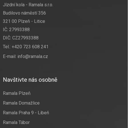
Jízdní kola - Ramala s.r.o.
Budilovo náměstí 356
321 00 Plzeň - Litice
IČ: 27993388
DIČ: CZ27993388
Tel.:
+420 723 608 241
E-mail:
info@ramala.cz
Navštivte nás osobně
Ramala Plzeň
Ramala Domažlice
Ramala Praha 9 - Libeň
Ramala Tábor