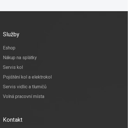
Z
á
p
a
Služby
t
í
Eshop
Nákup na splátky
Servis kol
Pojištění kol a elektrokol
Servis vidlic a tlumičů
Volná pracovní místa
Kontakt