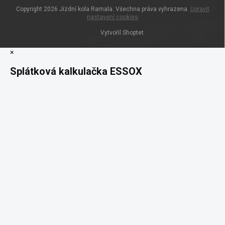
Copyright 2026
Jízdní kola Ramala
. Všechna práva vyhrazena.
Upravit
nastavení cookies
Vytvořil Shoptet
×
Splátková kalkulačka ESSOX