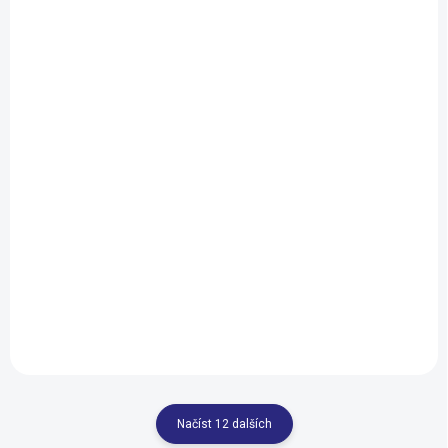
SKLADEM
NA DOTAZ
Beany Blaster 24
Beany Zero 24 White
black 2026
2026
16 990 Kč
11 990 Kč
Do košíku
Načíst 12 dalších