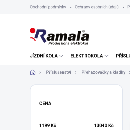
Přejít
Obchodní podmínky
Ochrany osobních údajů
P
na
obsah
JÍZDNÍ KOLA
ELEKTROKOLA
PŘÍSL
Domů
Příslušenství
Přehazovačky a kladky
P
o
s
CENA
t
r
a
n
1199
Kč
13040
Kč