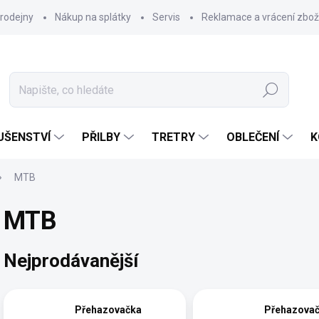
rodejny
Nákup na splátky
Servis
Reklamace a vrácení zbož
Hledat
UŠENSTVÍ
PŘILBY
TRETRY
OBLEČENÍ
K
MTB
MTB
Nejprodávanější
Přehazovačka
Přehazova