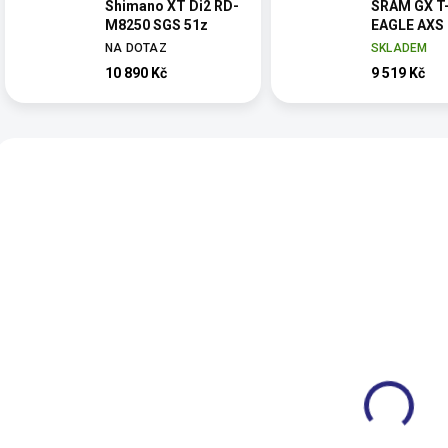
Shimano XT Di2 RD-
SRAM GX T
M8250 SGS 51z
EAGLE AXS
NA DOTAZ
SKLADEM
10 890 Kč
9 519 Kč
Vybráno pro 
997355.00
95460
Přehazovačka
Přehazovačka S