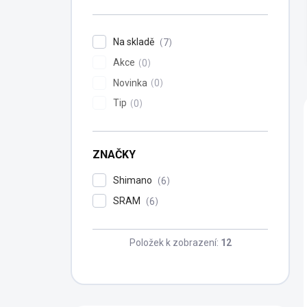
n
í
p
Na skladě
7
a
Akce
n
0
e
Novinka
0
l
Tip
0
ZNAČKY
Shimano
6
SRAM
6
Položek k zobrazení:
12