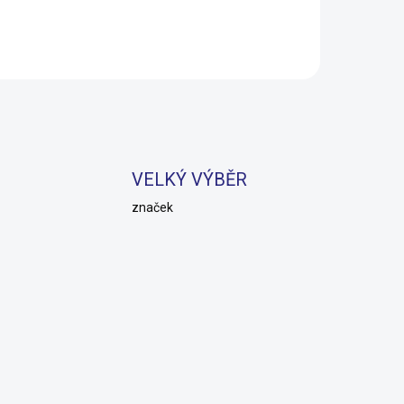
VELKÝ VÝBĚR
značek