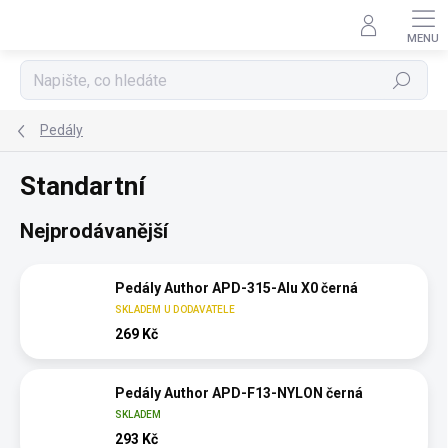
Přejít
na
obsah
Hledat
Pedály
Standartní
Nejprodávanější
Pedály Author APD-315-Alu X0 černá
SKLADEM U DODAVATELE
269 Kč
Pedály Author APD-F13-NYLON černá
SKLADEM
293 Kč