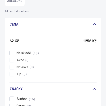
ABECEDNĚ
n
í
24
položek celkem
p
r
CENA
o
d
u
k
62
Kč
1256
Kč
t
ů
Na skladě
10
Akce
0
Novinka
0
Tip
0
ZNAČKY
Author
16