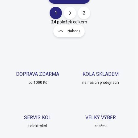
1
2
O
S
v
t
24
položek celkem
l
r
Nahoru
á
á
d
n
a
k
c
o
í
p
v
r
á
v
DOPRAVA ZDARMA
KOLA SKLADEM
n
k
í
od 1000 Kč
na našich prodejnách
y
v
ý
p
i
s
SERVIS KOL
VELKÝ VÝBĚR
u
i elektrokol
značek