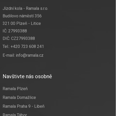
Jízdní kola - Ramala s.r.o.
Budilovo náměstí 356
321 00 Plzeň - Litice
IČ: 27993388
DIČ: CZ27993388
Tel.:
+420 723 608 241
E-mail:
info@ramala.cz
Navštivte nás osobně
Ramala Plzeň
Ramala Domažlice
Ramala Praha 9 - Libeň
Ramala Tábor