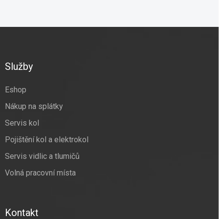
Z
á
p
a
Služby
t
í
Eshop
Nákup na splátky
Servis kol
Pojištění kol a elektrokol
Servis vidlic a tlumičů
Volná pracovní místa
Kontakt