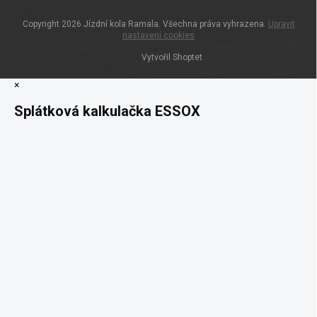
Copyright 2026
Jízdní kola Ramala
. Všechna práva vyhrazena.
Upravit
nastavení cookies
Vytvořil Shoptet
×
Splátková kalkulačka ESSOX