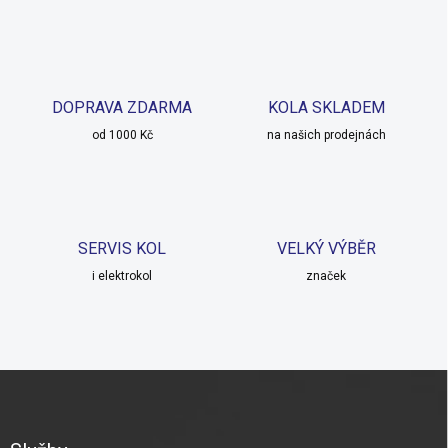
n
a
k
c
o
í
p
v
r
á
v
DOPRAVA ZDARMA
KOLA SKLADEM
n
k
í
od 1000 Kč
na našich prodejnách
y
v
ý
p
i
s
SERVIS KOL
VELKÝ VÝBĚR
u
i elektrokol
značek
Z
á
p
a