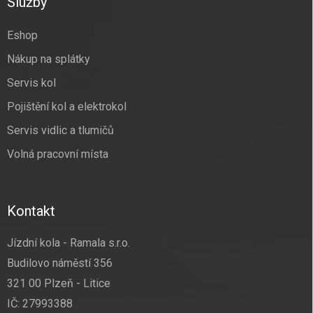
Služby
t
í
Eshop
Nákup na splátky
Servis kol
Pojištění kol a elektrokol
Servis vidlic a tlumičů
Volná pracovní místa
Kontakt
Jízdní kola - Ramala s.r.o.
Budilovo náměstí 356
321 00 Plzeň - Litice
IČ: 27993388