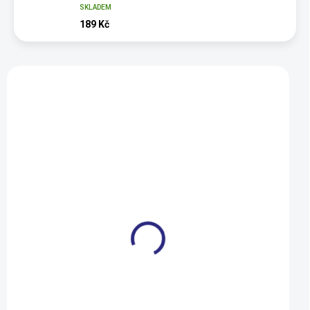
SKLADEM
189 Kč
Vybráno pro vás
Plášť Mitas 406-54 (20x2,10)
Plášť CST C1446 1
V85 Ocelot černý
CONTROL VIVA EC