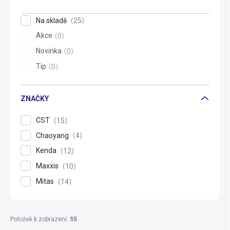
t
ů
Na skladě
25
Akce
0
Novinka
0
Tip
0
ZNAČKY
CST
15
Chaoyang
4
Kenda
12
Maxxis
10
Mitas
14
Položek k zobrazení:
55