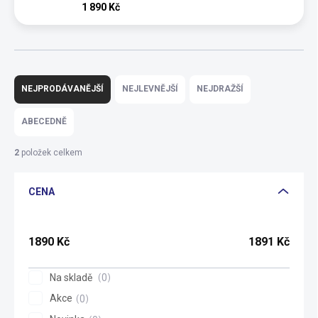
1 890 Kč
Ř
a
NEJPRODÁVANĚJŠÍ
NEJLEVNĚJŠÍ
NEJDRAŽŠÍ
z
e
ABECEDNĚ
n
í
2
položek celkem
p
r
CENA
o
d
u
k
1890
Kč
1891
Kč
t
ů
Na skladě
0
Akce
0