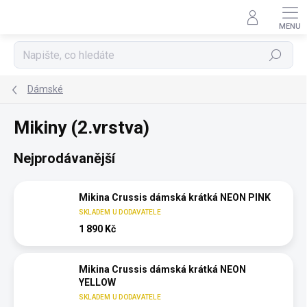
Přejít
na
obsah
Hledat
Dámské
Mikiny (2.vrstva)
Nejprodávanější
Mikina Crussis dámská krátká NEON PINK
SKLADEM U DODAVATELE
1 890 Kč
Mikina Crussis dámská krátká NEON
YELLOW
SKLADEM U DODAVATELE