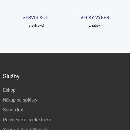
k
y
v
SERVIS KOL
VELKÝ VÝBĚR
ý
p
i elektrokol
značek
i
s
u
Z
á
p
a
Služby
t
í
Eshop
Nákup na splátky
Servis kol
Pojištění kol a elektrokol
Servis vidlic a tlumičů