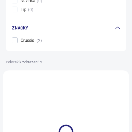
Novinka
0
Tip
0
ZNAČKY
Crussis
2
Položek k zobrazení:
2
V
ý
p
i
s
p
r
o
d
SKLADEM U DODAVATELE
SKLADEM U DODAVATELE
u