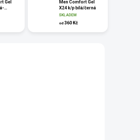
t Gel
Men Comfort Gel
tá-
X24 k/p bílá/černá
rná
SKLADEM
360 Kč
od
vás
89.01
7231931.00
S
Rukavice O'neal
Rukavice