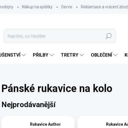
rodejny
Nákup na splátky
Servis
Reklamace a vrácení zbož
Hledat
UŠENSTVÍ
PŘILBY
TRETRY
OBLEČENÍ
K
Pánské rukavice na kolo
Nejprodávanější
Rukavice Author
Rukavice A