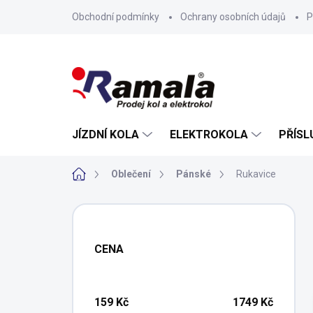
Přejít
Obchodní podmínky
Ochrany osobních údajů
P
na
obsah
JÍZDNÍ KOLA
ELEKTROKOLA
PŘÍSL
Domů
Oblečení
Pánské
Rukavice
P
o
s
CENA
t
r
a
n
159
Kč
1749
Kč