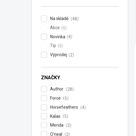
n
í
p
Na skladě
48
a
Akce
n
0
e
Novinka
4
l
Tip
0
Výprodej
2
ZNAČKY
Author
28
Force
5
Horsefeathers
4
Kalas
5
Merida
2
O'neal
2