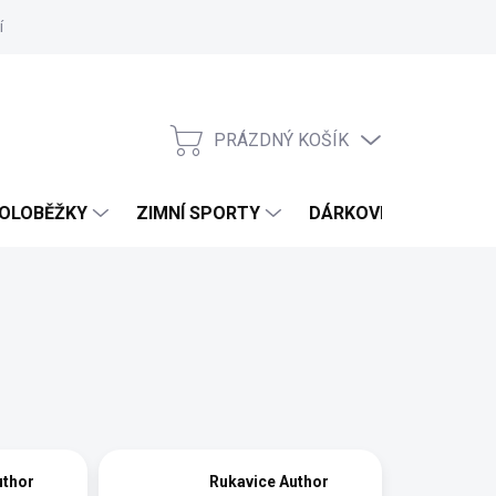
í
Hodnocení obchodu
PRÁZDNÝ KOŠÍK
NÁKUPNÍ
KOŠÍK
OLOBĚŽKY
ZIMNÍ SPORTY
DÁRKOVÉ POUKAZY
uthor
Rukavice Author