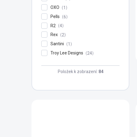
OXO
1
Pells
6
R2
4
Rex
2
Santini
1
Troy Lee Designs
24
Položek k zobrazení:
84