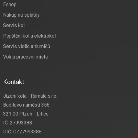
í
Eshop
Nákup na splátky
Servis kol
Pojištění kol a elektrokol
Servis vidlic a tlumičů
Volná pracovní místa
Kontakt
Jízdní kola - Ramala s.r.o.
Budilovo náměstí 356
321 00 Plzeň - Litice
IČ: 27993388
DIČ: CZ27993388