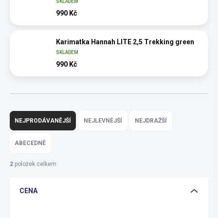
SKLADEM
990 Kč
Karimatka Hannah LITE 2,5 Trekking green
SKLADEM
990 Kč
Ř
a
NEJPRODÁVANĚJŠÍ
NEJLEVNĚJŠÍ
NEJDRAŽŠÍ
z
e
ABECEDNĚ
n
í
2
položek celkem
p
r
CENA
o
d
u