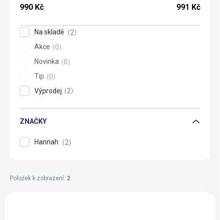
k
990
Kč
991
Kč
t
ů
Na skladě
2
Akce
0
Novinka
0
Tip
0
Výprodej
2
ZNAČKY
Hannah
2
Položek k zobrazení:
2
V
ý
VÝPRODEJ
VÝPRODEJ
p