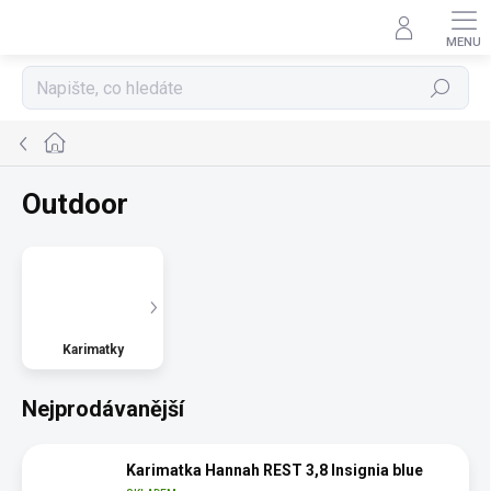
Přejít
na
obsah
Hledat
Domů
Outdoor
Karimatky
Nejprodávanější
Karimatka Hannah REST 3,8 Insignia blue