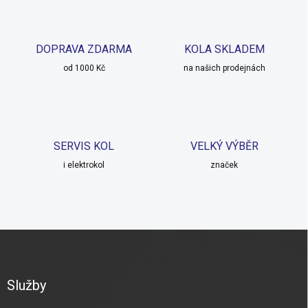
á
d
a
c
DOPRAVA ZDARMA
KOLA SKLADEM
í
od 1000 Kč
p
na našich prodejnách
r
v
k
y
v
SERVIS KOL
VELKÝ VÝBĚR
ý
p
i elektrokol
značek
i
s
u
Z
á
p
a
Služby
t