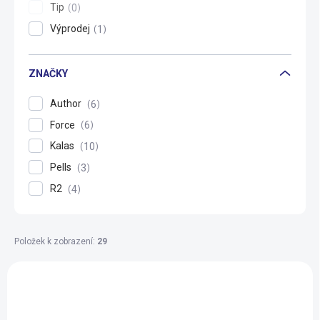
Tip
0
Výprodej
1
ZNAČKY
Author
6
Force
6
Kalas
10
Pells
3
R2
4
Položek k zobrazení:
29
V
ý
VÝPRODEJ
p
i