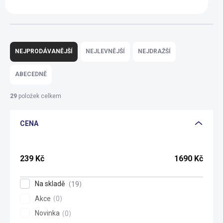
Ř
a
NEJPRODÁVANĚJŠÍ
NEJLEVNĚJŠÍ
NEJDRAŽŠÍ
z
e
ABECEDNĚ
n
í
29
položek celkem
p
r
CENA
o
d
u
k
239
Kč
1690
Kč
t
ů
Na skladě
19
Akce
0
Novinka
0