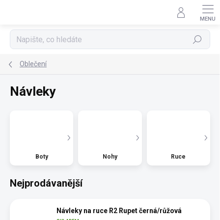
Přejít
na
obsah
Hledat
Oblečení
Návleky
Boty
Nohy
Ruce
Nejprodávanější
Návleky na ruce R2 Rupet černá/růžová