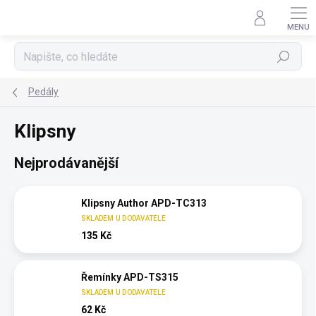
Přejít
na
obsah
Hledat
Pedály
Klipsny
Nejprodávanější
Klipsny Author APD-TC313
SKLADEM U DODAVATELE
135 Kč
Řemínky APD-TS315
SKLADEM U DODAVATELE
62 Kč