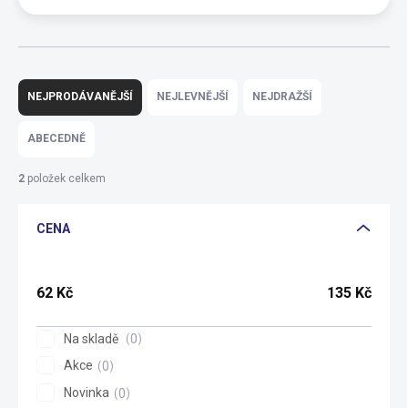
Ř
a
NEJPRODÁVANĚJŠÍ
NEJLEVNĚJŠÍ
NEJDRAŽŠÍ
z
e
ABECEDNĚ
n
í
2
položek celkem
p
r
CENA
o
d
u
k
62
Kč
135
Kč
t
ů
Na skladě
0
Akce
0
Novinka
0