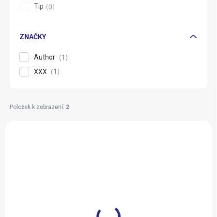
Tip
0
ZNAČKY
Author
1
XXX
1
Položek k zobrazení:
2
V
ý
p
i
s
p
r
o
d
SKLADEM U DODAVATELE
SKLADEM U DODAVATELE