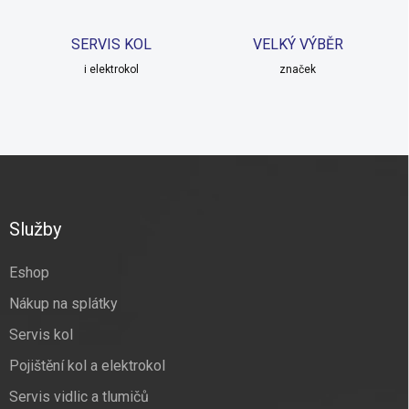
y
v
SERVIS KOL
VELKÝ VÝBĚR
ý
p
i elektrokol
značek
i
s
u
Z
á
p
a
Služby
t
í
Eshop
Nákup na splátky
Servis kol
Pojištění kol a elektrokol
Servis vidlic a tlumičů