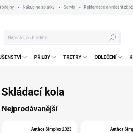
rodejny
Nákup na splátky
Servis
Reklamace a vrácení zbož
Hledat
UŠENSTVÍ
PŘILBY
TRETRY
OBLEČENÍ
K
Skládací kola
Nejprodávanější
Author Simplex 2023
Author Sim