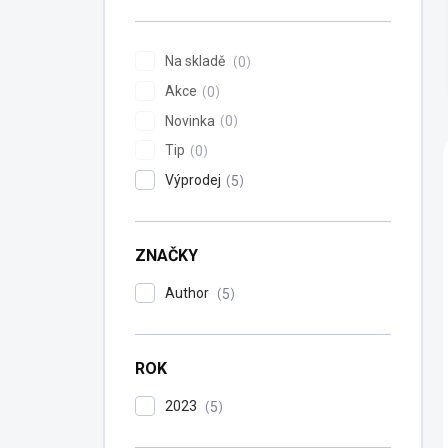
n
í
p
Na skladě
0
a
Akce
n
0
e
Novinka
0
l
Tip
0
Výprodej
5
ZNAČKY
Author
5
ROK
2023
5