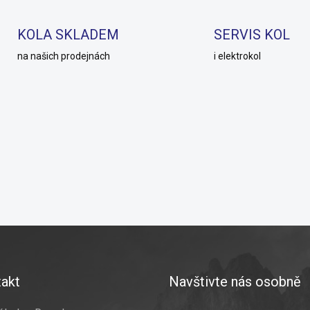
l
á
d
KOLA SKLADEM
SERVIS KOL
a
c
na našich prodejnách
i elektrokol
í
p
r
v
k
y
v
ý
p
i
s
u
akt
Navštivte nás osobně