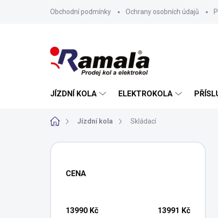
Přejít
Obchodní podmínky
Ochrany osobních údajů
P
na
obsah
JÍZDNÍ KOLA
ELEKTROKOLA
PŘÍSL
Domů
Jízdní kola
Skládací
P
o
s
CENA
t
r
a
n
13990
Kč
13991
Kč