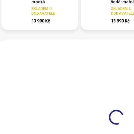
modrá
šedá-matn
SKLADEM U
SKLADEM U
DODAVATELE
DODAVATEL
13 990 Kč
13 990 Kč
Vybráno pro 
VÝPRODEJ
VÝPRODEJ
9436104.00
94361
Author Simplex 2023
Author Simplex 2