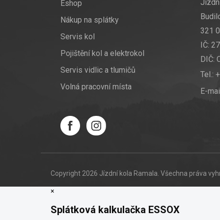
Jízdní
Eshop
Budil
Nákup na splátky
321 0
Servis kol
IČ: 2
Pojištění kol a elektrokol
DIČ:
Servis vidlic a tlumičů
Tel.:
+
Volná pracovní místa
E-mai
Copyright 2026
Jízdní kola Ramala
. Všechna práva vy
×
Splátková kalkulačka ESSOX