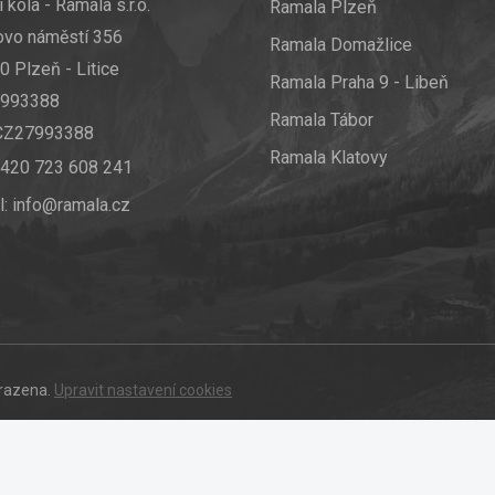
 kola - Ramala s.r.o.
Ramala Plzeň
ovo náměstí 356
Ramala Domažlice
0 Plzeň - Litice
Ramala Praha 9 - Libeň
7993388
Ramala Tábor
 CZ27993388
Ramala Klatovy
420 723 608 241
l:
info@ramala.cz
hrazena.
Upravit nastavení cookies