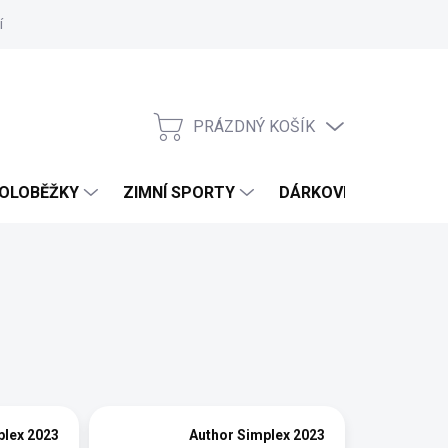
í
Hodnocení obchodu
PRÁZDNÝ KOŠÍK
NÁKUPNÍ
KOŠÍK
OLOBĚŽKY
ZIMNÍ SPORTY
DÁRKOVÉ POUKAZY
plex 2023
Author Simplex 2023