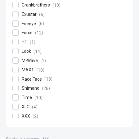
Crankbrothers
10
Exustar
6
Fireeye
6
Force
12
HT
1
Look
14
M-Wave
1
MAX1
10
Race Face
18
Shimano
26
Time
10
XLC
4
XXX
2
Položek k zobrazení:
144