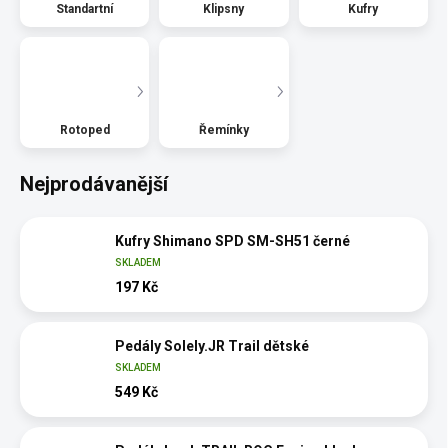
Standartní
Klipsny
Kufry
Rotoped
Řemínky
Nejprodávanější
Kufry Shimano SPD SM-SH51 černé
SKLADEM
197 Kč
Pedály Solely.JR Trail dětské
SKLADEM
549 Kč