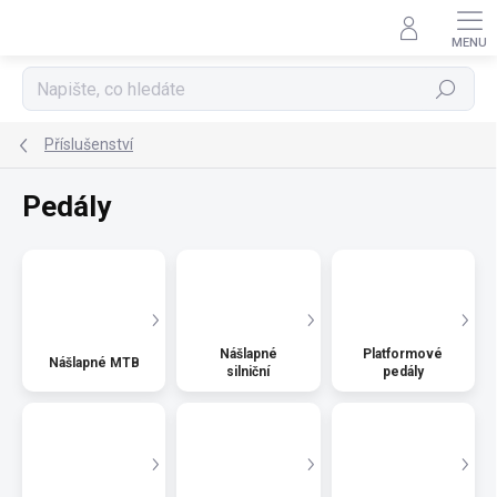
Přejít
na
obsah
Hledat
Příslušenství
Pedály
Nášlapné
Platformové
Nášlapné MTB
silniční
pedály