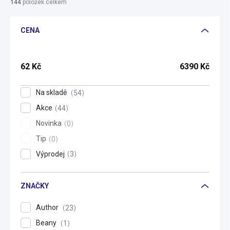
í
144
položek celkem
p
r
CENA
o
d
u
k
62
Kč
6390
Kč
t
ů
Na skladě
54
Akce
44
Novinka
0
Tip
0
Výprodej
3
ZNAČKY
Author
23
Beany
1