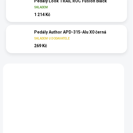
Pedály Look TRAIL ROC Fusion black
SKLADEM
1 214 Kč
Pedály Author APD-315-Alu X0 černá
SKLADEM U DODAVATELE
269 Kč
Vybráno pro vás