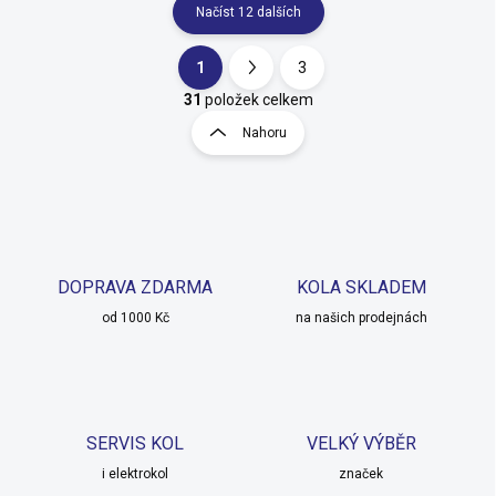
Načíst 12 dalších
1
3
O
S
v
t
31
položek celkem
l
r
Nahoru
á
á
d
n
a
k
c
o
í
p
v
r
á
v
DOPRAVA ZDARMA
KOLA SKLADEM
n
k
í
od 1000 Kč
na našich prodejnách
y
v
ý
p
i
s
SERVIS KOL
VELKÝ VÝBĚR
u
i elektrokol
značek