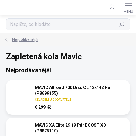
Přejít
na
obsah
Hledat
Nejoblíbenější
Zapletená kola Mavic
Nejprodávanější
MAVIC Allroad 700 Disc CL 12x142 Pár
(P8699155)
SKLADEM U DODAVATELE
8 299 Kč
MAVIC XA Elite 29 19 Pár BOOST XD
(P8875110)