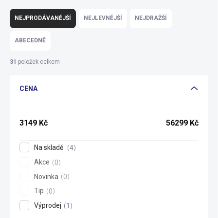
Ř
a
NEJPRODÁVANĚJŠÍ
NEJLEVNĚJŠÍ
NEJDRAŽŠÍ
z
e
ABECEDNĚ
n
í
31
položek celkem
p
r
CENA
o
d
u
k
3149
Kč
56299
Kč
t
ů
Na skladě
4
Akce
0
Novinka
0
Tip
0
Výprodej
1