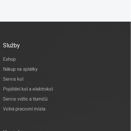
Z
á
p
a
Služby
t
í
Eshop
Nákup na splátky
Servis kol
Pojištění kol a elektrokol
Servis vidlic a tlumičů
Volná pracovní místa