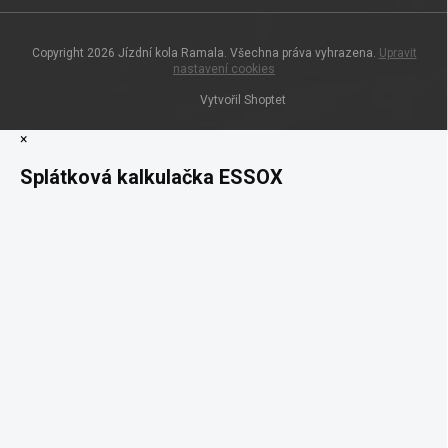
Copyright 2026
Jízdní kola Ramala
. Všechna práva vyhrazena.
Upravit
nastavení cookies
Vytvořil Shoptet
×
Splátková kalkulačka ESSOX