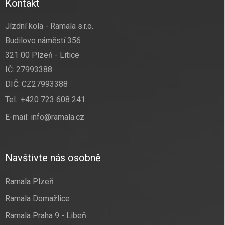
Kontakt
Jízdní kola - Ramala s.r.o.
Budilovo náměstí 356
321 00 Plzeň - Litice
IČ: 27993388
DIČ: CZ27993388
Tel.:
+420 723 608 241
E-mail:
info@ramala.cz
Navštivte nás osobně
Ramala Plzeň
Ramala Domažlice
Ramala Praha 9 - Libeň