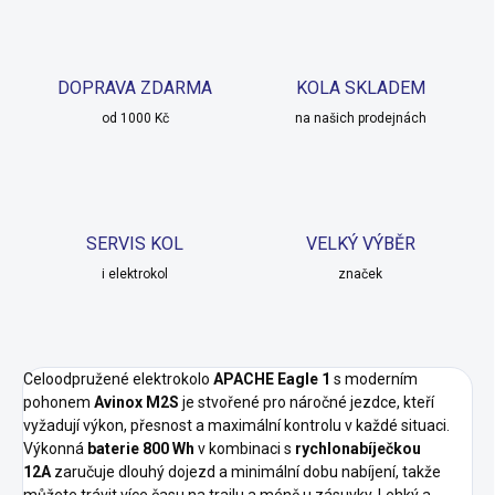
DOPRAVA ZDARMA
KOLA SKLADEM
od 1000 Kč
na našich prodejnách
SERVIS KOL
VELKÝ VÝBĚR
i elektrokol
značek
Celoodpružené elektrokolo
APACHE Eagle 1
s moderním
pohonem
Avinox M2S
je stvořené pro náročné jezdce, kteří
vyžadují výkon, přesnost a maximální kontrolu v každé situaci.
Výkonná
baterie 800 Wh
v kombinaci s
rychlonabíječkou
12A
zaručuje dlouhý dojezd a minimální dobu nabíjení, takže