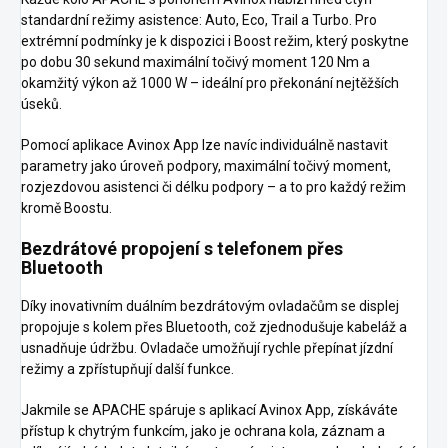
standardní režimy asistence: Auto, Eco, Trail a Turbo. Pro
extrémní podmínky je k dispozici i Boost režim, který poskytne
po dobu 30 sekund maximální točivý moment 120 Nm a
okamžitý výkon až 1000 W – ideální pro překonání nejtěžších
úseků.
Pomocí aplikace Avinox App lze navíc individuálně nastavit
parametry jako úroveň podpory, maximální točivý moment,
rozjezdovou asistenci či délku podpory – a to pro každý režim
kromě Boostu.
Bezdrátové propojení s telefonem přes
Bluetooth
Díky inovativním duálním bezdrátovým ovladačům se displej
propojuje s kolem přes Bluetooth, což zjednodušuje kabeláž a
usnadňuje údržbu. Ovladače umožňují rychle přepínat jízdní
režimy a zpřístupňují další funkce.
Jakmile se APACHE spáruje s aplikací Avinox App, získáváte
přístup k chytrým funkcím, jako je ochrana kola, záznam a