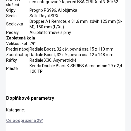
semiintegrované tapered FSA CRII Dual N. 80/62
složení
Gripy
Progrip PG996, Al objímka
Sedlo
Selle Royal SRX
Dropper A1 Remote, ø 31,6 mm, zdvih 125 mm (S-
Sedlovka
M), 150 mm (L/XL)
Pedály
Alu platformové s piny
Zapletená kola
Velikost kol
29"
Přední náboj
Radiale Boost, 32 děr, pevná osa 15 x 110 mm
Zadní náboj
Radiale Boost, 32 děr, pevná osa 12 x 148 mm
Ráfky
Radiale X30, Asymetrické
Kenda Double Black K-SERIES Allmountain 29 x 2,4
Pláště
120 TPI
Doplňkové parametry
Kategorie
:
Celoodpružená 29"