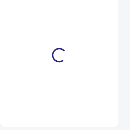
NOVINKA
NOVINKA
L/XL
S
M
L/XL
S
M
Apache Eagle 2 Avinox
Apache Eagle 3 Av
800 Wh fialová 2026
800 Wh černá 2026
149 990 Kč
129 990 Kč
SKLADEM U DODAVATELE
Detail
Detail