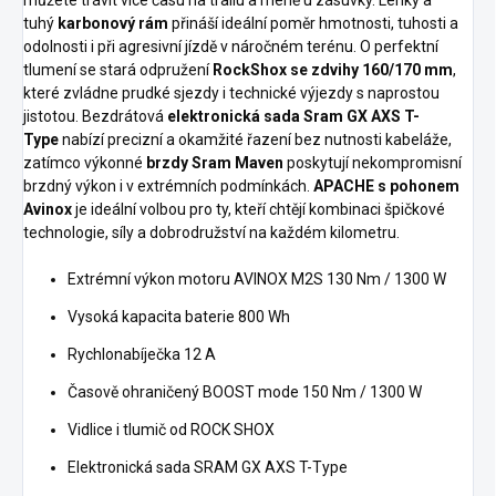
můžete trávit více času na trailu a méně u zásuvky. Lehký a
tuhý
karbonový rám
přináší ideální poměr hmotnosti, tuhosti a
odolnosti i při agresivní jízdě v náročném terénu. O perfektní
tlumení se stará odpružení
RockShox se zdvihy 160/170 mm
,
které zvládne prudké sjezdy i technické výjezdy s naprostou
jistotou. Bezdrátová
elektronická sada Sram GX AXS T-
Type
nabízí precizní a okamžité řazení bez nutnosti kabeláže,
zatímco výkonné
brzdy Sram Maven
poskytují nekompromisní
brzdný výkon i v extrémních podmínkách.
APACHE s pohonem
Avinox
je ideální volbou pro ty, kteří chtějí kombinaci špičkové
technologie, síly a dobrodružství na každém kilometru.
Extrémní výkon motoru AVINOX M2S 130 Nm / 1300 W
Vysoká kapacita baterie 800 Wh
Rychlonabíječka 12 A
Časově ohraničený BOOST mode 150 Nm / 1300 W
Vidlice i tlumič od ROCK SHOX
Elektronická sada SRAM GX AXS T-Type