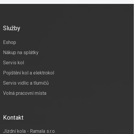
Z
á
p
a
Služby
t
í
Eshop
Nákup na splátky
Servis kol
Pojištění kol a elektrokol
Servis vidlic a tlumičů
Volná pracovní místa
Kontakt
Jízdní kola - Ramala s.r.o.