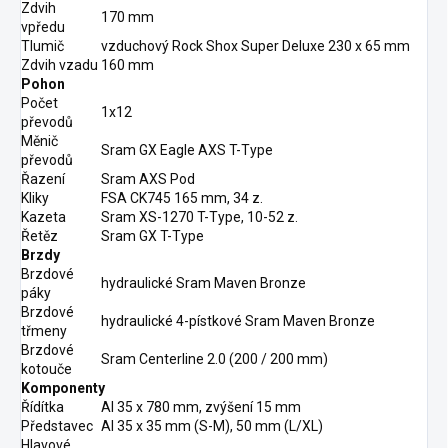
Zdvih
170 mm
vpředu
Tlumič
vzduchový Rock Shox Super Deluxe 230 x 65 mm
Zdvih vzadu
160 mm
Pohon
Počet
1x12
převodů
Měnič
Sram GX Eagle AXS T-Type
převodů
Řazení
Sram AXS Pod
Kliky
FSA CK745 165 mm, 34 z.
Kazeta
Sram XS-1270 T-Type, 10-52 z.
Řetěz
Sram GX T-Type
Brzdy
Brzdové
hydraulické Sram Maven Bronze
páky
Brzdové
hydraulické 4-pístkové Sram Maven Bronze
třmeny
Brzdové
Sram Centerline 2.0 (200 / 200 mm)
kotouče
Komponenty
Řídítka
Al 35 x 780 mm, zvýšení 15 mm
Představec
Al 35 x 35 mm (S-M), 50 mm (L/XL)
Hlavové