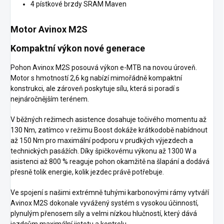
4 pístkové brzdy SRAM Maven
Motor Avinox M2S
Kompaktní výkon nové generace
Pohon Avinox M2S posouvá výkon e-MTB na novou úroveň.
Motor s hmotností 2,6 kg nabízí mimořádně kompaktní
konstrukci, ale zároveň poskytuje sílu, která si poradí s
nejnáročnějším terénem.
V běžných režimech asistence dosahuje točivého momentu až
130 Nm, zatímco v režimu Boost dokáže krátkodobě nabídnout
až 150 Nm pro maximální podporu v prudkých výjezdech a
technických pasážích. Díky špičkovému výkonu až 1300 W a
asistenci až 800 % reaguje pohon okamžitě na šlapání a dodává
přesně tolik energie, kolik jezdec právě potřebuje.
Ve spojení s našimi extrémně tuhými karbonovými rámy vytváří
Avinox M2S dokonale vyvážený systém s vysokou účinností,
plynulým přenosem síly a velmi nízkou hlučností, který dává