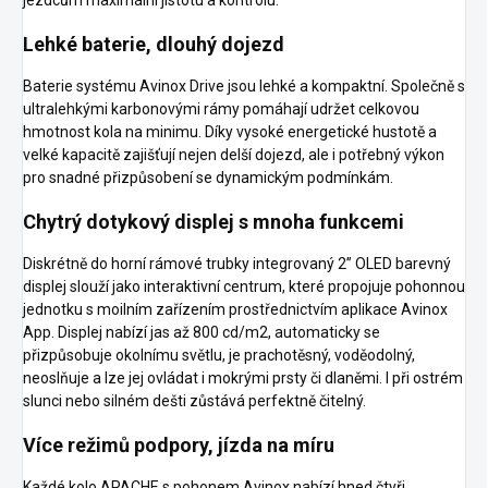
jezdcům maximální jistotu a kontrolu.
Lehké baterie, dlouhý dojezd
Baterie systému Avinox Drive jsou lehké a kom­paktní. Společně s
ultralehkými karbonovými rámy pomáhají udržet celkovou
hmotnost kola na minimu. Díky vysoké energetické hustotě a
velké kapacitě zajišťují nejen delší dojezd, ale i potřebný výkon
pro snadné přizpůsobení se dynamickým podmínkám.
Chytrý dotykový displej s mnoha funkcemi
Diskrétně do horní rámové trubky integrovaný 2” OLED barevný
displej slouží jako interaktivní centrum, které propojuje pohonnou
jednotku s mo­ilním zařízením prostřednictvím aplikace Avinox
App. Displej nabízí jas až 800 cd/m2, automaticky se
přizpůsobuje okolnímu světlu, je prachotěsný, voděodolný,
neoslňuje a lze jej ovládat i mokrými prsty či dlaněmi. I při ostrém
slunci nebo silném dešti zůstává perfektně čitelný.
Více režimů podpory, jízda na míru
Každé kolo APACHE s pohonem Avinox nabízí hned čtyři