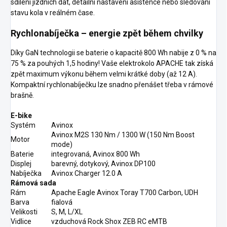
sdílení jízdních dat, detailní nastavení asistence nebo sledování
stavu kola v reálném čase.
Rychlonabíječka – ener­gie zpět během chvilky
Díky GaN technologii se baterie o kapacitě 800 Wh nabije z 0 % na
75 % za pouhých 1,5 hodiny! Vaše elektrokolo APACHE tak získá
zpět maximum výkonu během velmi krátké doby (až 12 A).
Kompaktní rychlonabíječku lze snadno přenášet třeba v rámové
brašně.
E-bike
Systém
Avinox
Avinox M2S 130 Nm / 1300 W (150 Nm Boost
Motor
mode)
Baterie
integrovaná, Avinox 800 Wh
Displej
barevný, dotykový, Avinox DP100
Nabíječka
Avinox Charger 12.0 A
Rámová sada
Rám
Apache Eagle Avinox Toray T700 Carbon, UDH
Barva
fialová
Velikosti
S, M, L/XL
Vidlice
vzduchová Rock Shox ZEB RC eMTB