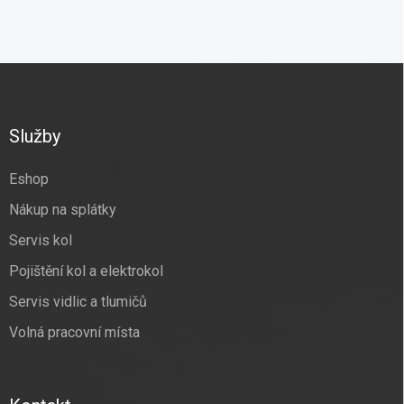
Z
á
p
a
Služby
t
í
Eshop
Nákup na splátky
Servis kol
Pojištění kol a elektrokol
Servis vidlic a tlumičů
Volná pracovní místa