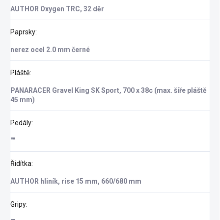
AUTHOR Oxygen TRC, 32 děr
Paprsky
:
nerez ocel 2.0 mm černé
Pláště
:
PANARACER Gravel King SK Sport, 700 x 38c (max. šíře pláště
45 mm)
Pedály
:
""
Řidítka
:
AUTHOR hliník, rise 15 mm, 660/680 mm
Gripy
: