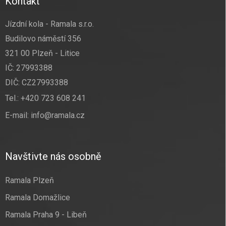
Kontakt
Jízdní kola - Ramala s.r.o.
Budilovo náměstí 356
321 00 Plzeň - Litice
IČ: 27993388
DIČ: CZ27993388
Tel.:
+420 723 608 241
E-mail:
info@ramala.cz
Navštivte nás osobně
Ramala Plzeň
Ramala Domažlice
Ramala Praha 9 - Libeň