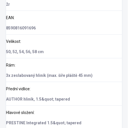
2r
EAN
:
8590816091696
Velikost
:
50, 52, 54, 56, 58 cm
Rám
:
3x zeslabovaný hliník (max. šíře pláště 45 mm)
Přední vidlice
:
AUTHOR hliník, 1.5&quot; tapered
Hlavové složení
:
PRESTINE Integrated 1.5&quot; tapered