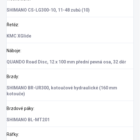
SHIMANO CS-LG300-10, 11-48 zubů (10)
Řetěz
:
KMC XGlide
Náboje
:
QUANDO Road Disc, 12 x 100 mm přední pevná osa, 32 děr
Brzdy
:
SHIMANO BR-UR300, kotoučové hydraulické (160 mm
kotouče)
Brzdové páky
:
SHIMANO BL-MT201
Ráfky
: