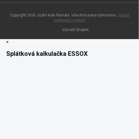
Copyright 2026
Jízdní kola Ramala
. Všechna práva vyhrazena.
Upravit
nastavení cookies
Vytvořil Shoptet
×
Splátková kalkulačka ESSOX