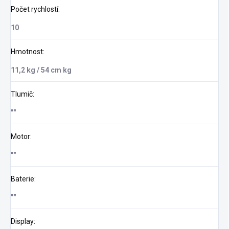
Počet rychlostí
:
10
Hmotnost
:
11,2 kg / 54 cm kg
Tlumič
:
""
Motor
:
""
Baterie
:
""
Display
: