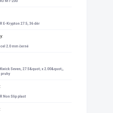
NO MT-200
 E-Krypton 27.5, 36 děr
ky
:
cel 2.0 mm černé
wick Seven, 27.5&quot; x 2.00&quot;,
í pruhy
:
 Non Slip plast
: