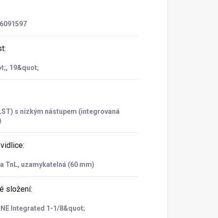
6091597
st
:
t;, 19&quot;
(LST) s nízkým nástupem (integrovaná
)
vidlice
:
ta TnL, uzamykatelná (60 mm)
é složení
:
NE Integrated 1-1/8&quot;