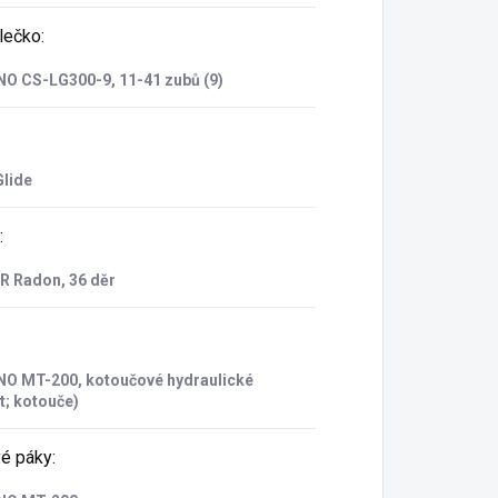
lečko
:
O CS-LG300-9, 11-41 zubů (9)
lide
:
 Radon, 36 děr
O MT-200, kotoučové hydraulické
t; kotouče)
é páky
: