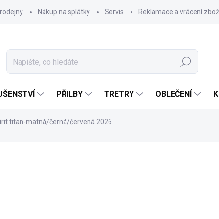
rodejny
Nákup na splátky
Servis
Reklamace a vrácení zbož
Hledat
UŠENSTVÍ
PŘILBY
TRETRY
OBLEČENÍ
K
rit titan-matná/černá/červená 2026
49 990 Kč
Měrná
ZVOLTE VARIANTU
cena: