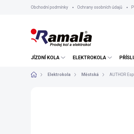
Přejít
Obchodní podmínky
Ochrany osobních údajů
P
na
obsah
JÍZDNÍ KOLA
ELEKTROKOLA
PŘÍSL
Domů
Elektrokola
Městská
AUTHOR Espi
ZNAČKA:
AUTHOR
NOVINKA