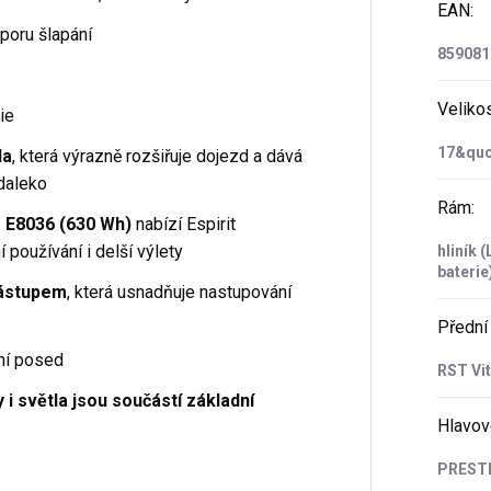
EAN
:
poru šlapání
859081
Veliko
ie
17&quo
la
, která výrazně rozšiřuje dojezd a dává
daleko
Rám
:
E8036 (630 Wh)
nabízí Espirit
 používání i delší výlety
hliník 
baterie
nástupem
, která usnadňuje nastupování
Přední 
ní posed
RST Vi
y i světla jsou součástí základní
Hlavov
PRESTI