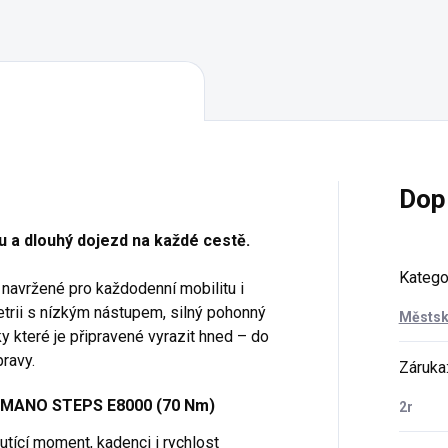
Dop
vu a dlouhý dojezd na každé cestě.
Katego
o navržené pro každodenní mobilitu i
trii s nízkým nástupem, silný pohonný
Městsk
 které je připravené vyrazit hned – do
ravy.
Záruka
IMANO STEPS E8000 (70 Nm)
2r
utící moment, kadenci i rychlost