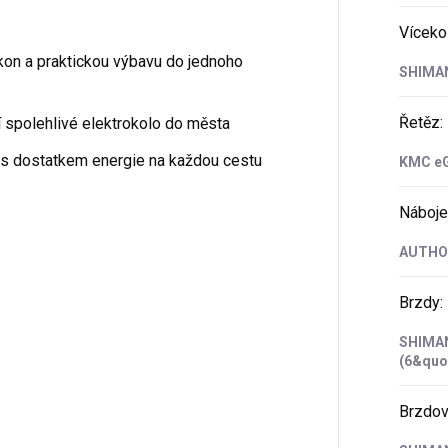
Víceko
kon a praktickou výbavu do jednoho
SHIMAN
Řetěz
:
jí spolehlivé elektrokolo do města
– s dostatkem energie na každou cestu
KMC eG
Náboje
AUTHOR
Brzdy
:
SHIMAN
(6&quo
Brzdov