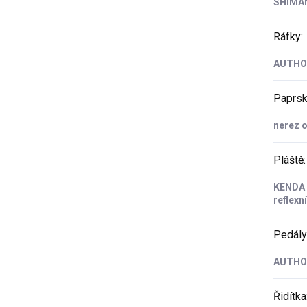
SHIMA
Ráfky
:
AUTHOR
Paprs
nerez o
Pláště
:
KENDA K
reflexn
Pedály
AUTHOR
Řidítka