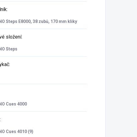
ník
:
O Steps E8000, 38 zubů, 170 mm kliky
vé složení
:
O Steps
ykač
:
O Cues 4000
:
O Cues 4010 (9)