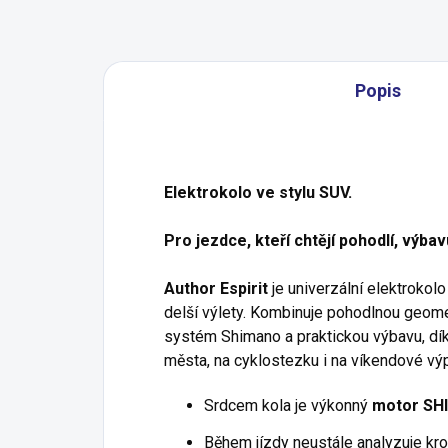
Popis
Elektrokolo ve stylu SUV.
Pro jezdce, kteří chtějí pohodlí, výba
Author Espirit
je univerzální elektrokol
delší výlety. Kombinuje pohodlnou geome
systém Shimano a praktickou výbavu, díky
města, na cyklostezku i na víkendové výp
Srdcem kola je výkonný
motor SH
Během jízdy neustále analyzuje kro