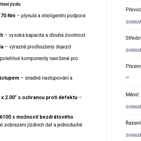
ivní jízdu
Převod
 70 Nm
– plynulá a inteligentní podpora
SHIMAN
Wh
– vysoká kapacita a dlouhá životnost
Středo
la
– výrazně prodloužený dojezd
SHIMAN
polehlivé komponenty navržené pro
Přesm
nástupem
– snadné nastupování a
""
Měnič
:
x 2.00" s ochranou proti defektu
–
SHIMAN
6100 s možností bezdrátového
Řazení
é zobrazení jízdních dat a jednoduché
SHIMAN