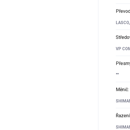
Převod
LASCO, 
Středo
VP COM
Přesm
""
Měnič
:
SHIMAN
Řazení
SHIMAN