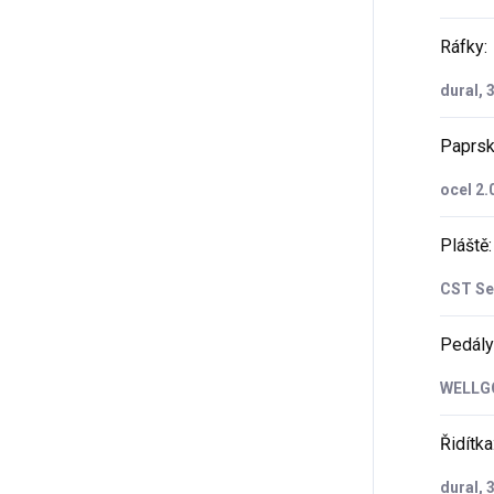
Ráfky
:
dural, 
Paprs
ocel 2
Pláště
:
CST Se
Pedály
WELLGO
Řidítka
dural,