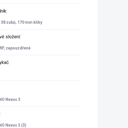
ník
:
38 zubů, 170 mm kliky
vé složení
:
P, zapouzdřené
ykač
:
O Nexus 3
:
O Nexus 3 (3)