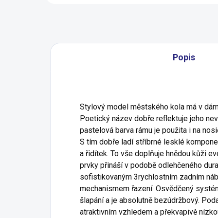
Popis
Stylový model městského kola má v dá
Poetický název dobře reflektuje jeho nev
pastelová barva rámu je použita i na nosič,
S tím dobře ladí stříbrné lesklé kompone
a řidítek. To vše doplňuje hnědou kůži ev
prvky přináší v podobě odlehčeného dur
sofistikovaným 3rychlostním zadním ná
mechanismem řazení. Osvědčený systém
šlapání a je absolutně bezúdržbový. Podař
atraktivním vzhledem a překvapivě nízkou