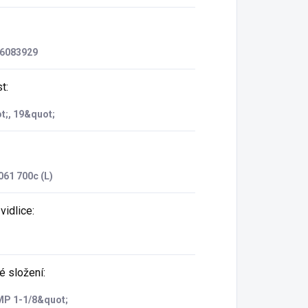
6083929
st
:
t;, 19&quot;
061 700c (L)
vidlice
:
é složení
:
P 1-1/8&quot;