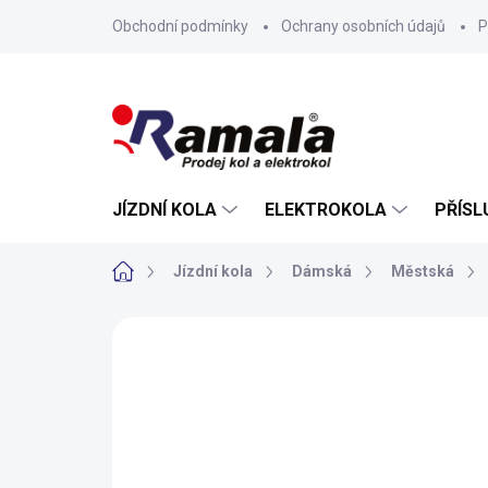
Přejít
Obchodní podmínky
Ochrany osobních údajů
P
na
obsah
JÍZDNÍ KOLA
ELEKTROKOLA
PŘÍSL
Domů
Jízdní kola
Dámská
Městská
ZNAČKA:
AUTHOR
VÝPRODEJ