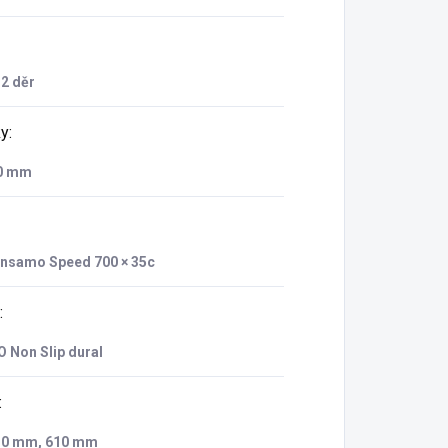
32 děr
ky
:
.0 mm
nsamo Speed 700 × 35c
:
 Non Slip dural
:
 30 mm, 610 mm