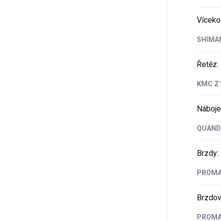
Víceko
SHIMAN
Řetěz
:
KMC Z
Náboje
QUANDO
Brzdy
:
PROMA
Brzdov
PROMAX