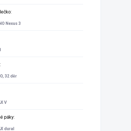
lečko
:
O Nexus 3
1
:
, 32 děr
X V
é páky
:
 dural