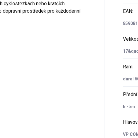
ch cyklostezkách nebo kratších
ko dopravní prostředek pro každodenní
EAN
:
859081
Veliko
17&quo
Rám
:
dural 6
Přední 
hi-ten
Hlavov
VP COM