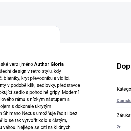
mské verzi jméno
Author Gloria
.
Dop
šední design v retro stylu, kdy
 blatníky, kryt převodníku a vidlici.
nty v podobě klik, sedlovky, představce
Katego
okující sedlo a pohodlné gripy. Moderní
alového rámu s nízkým nástupem a
Dámská
bojem s dokonale ukrytým
 Shimano Nexus umožňuje řadit i bez
Záruka
ilo se tak vytvořit kolo s čistým,
 váhou. Nejlépe se cítí na klidných
2r