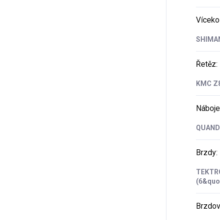
Víceko
SHIMAN
Řetěz
:
KMC Z8
Náboje
QUANDO
Brzdy
:
TEKTRO
(6&quo
Brzdov