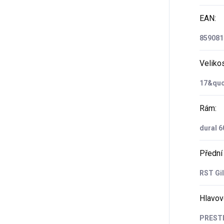
EAN
:
859081
Veliko
17&quo
Rám
:
dural 6
Přední 
RST Gi
Hlavov
PRESTI