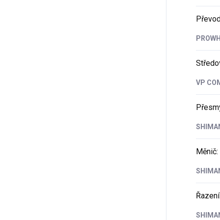
Převod
PROWHE
Středo
VP COM
Přesm
SHIMAN
Měnič
:
SHIMAN
Řazení
SHIMAN