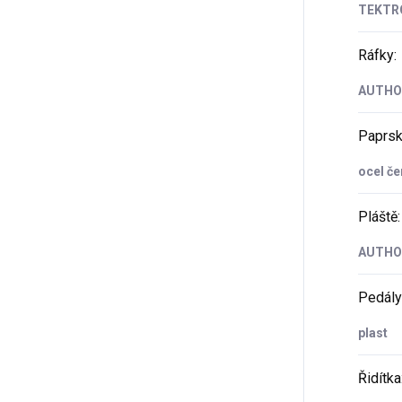
TEKTR
Ráfky
:
AUTHOR
Paprs
ocel če
Pláště
:
AUTHOR
Pedály
plast
Řidítka