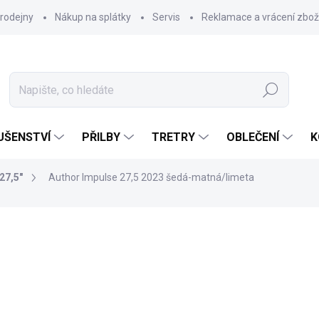
rodejny
Nákup na splátky
Servis
Reklamace a vrácení zbož
Hledat
UŠENSTVÍ
PŘILBY
TRETRY
OBLEČENÍ
K
27,5"
Author Impulse 27,5 2023 šedá-matná/limeta
17 990 Kč
9 9
Měrná
ZVOLTE VARIANTU
cena: