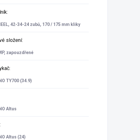
ník
:
EL, 42-34-24 zubů, 170 / 175 mm kliky
vé složení
:
P, zapouzdřené
ykač
:
O TY700 (34.9)
O Altus
:
O Altus (24)