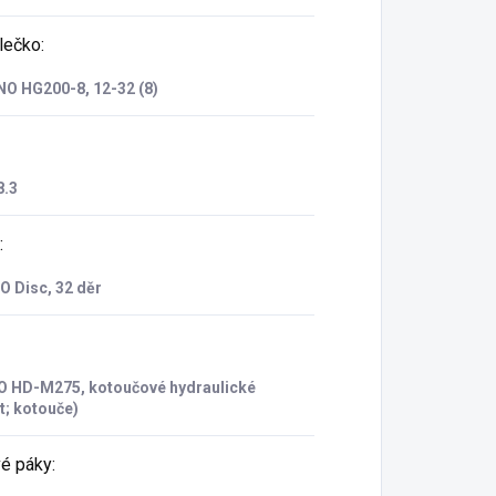
lečko
:
O HG200-8, 12-32 (8)
.3
:
 Disc, 32 děr
 HD-M275, kotoučové hydraulické
t; kotouče)
é páky
: