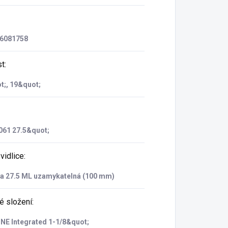
6081758
st
:
t;, 19&quot;
061 27.5&quot;
vidlice
:
la 27.5 ML uzamykatelná (100 mm)
é složení
:
NE Integrated 1-1/8&quot;