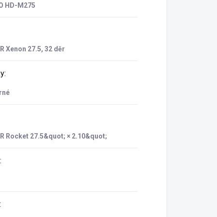
O HD-M275
 Xenon 27.5, 32 děr
ky
:
rné
 Rocket 27.5&quot; × 2.10&quot;
:
: