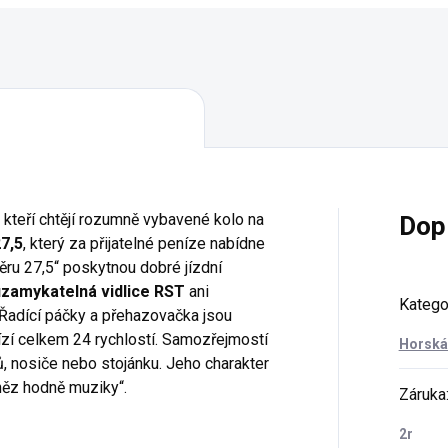
 kteří chtějí rozumně vybavené kolo na
Dop
7,5
, který za přijatelné peníze nabídne
ěru 27,5“ poskytnou dobré jízdní
uzamykatelná vidlice RST
ani
Katego
Řadící páčky a přehazovačka jsou
zí celkem 24 rychlostí. Samozřejmostí
Horská 
ů, nosiče nebo stojánku. Jeho charakter
něz hodně muziky“.
Záruka
2r