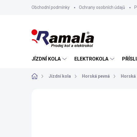
Přejít
Obchodní podmínky
Ochrany osobních údajů
P
na
obsah
JÍZDNÍ KOLA
ELEKTROKOLA
PŘÍSL
Domů
Jízdní kola
Horská pevná
Horská 
ZNAČKA:
AUTHOR
VÝPRODEJ