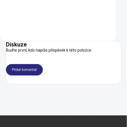
SKLADEM U 
Do košíku
Do košíku
Diskuze
Buďte první, kdo napíše příspěvek k této položce.
Přidat komentář
Z
á