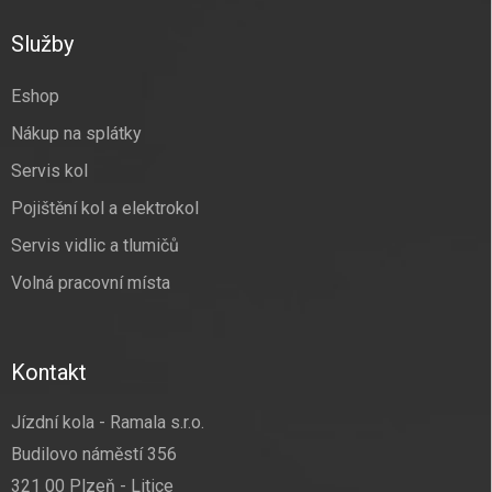
p
a
Služby
t
í
Eshop
Nákup na splátky
Servis kol
Pojištění kol a elektrokol
Servis vidlic a tlumičů
Volná pracovní místa
Kontakt
Jízdní kola - Ramala s.r.o.
Budilovo náměstí 356
321 00 Plzeň - Litice