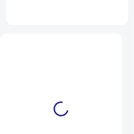
DETAILNÍ INFORMACE
ZEPTAT SE
HLÍDAT
Mohlo by se vám také líbit
Blatník Authory AXP-53
Blatníky Author A
stříbrná
černá