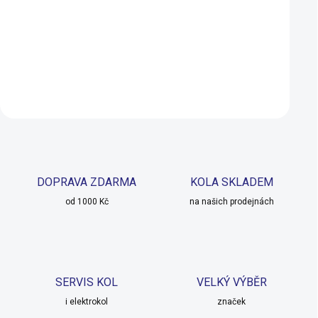
450 Kč
375 Kč
SKLADEM
SKLADEM U 
Do košíku
Do košíku
DOPRAVA ZDARMA
KOLA SKLADEM
od 1000 Kč
na našich prodejnách
SERVIS KOL
VELKÝ VÝBĚR
i elektrokol
značek