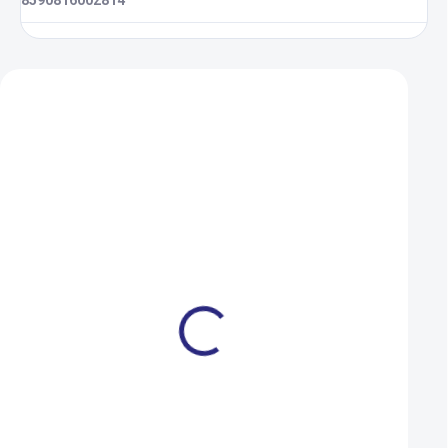
8590816002814
Zákazníci také nakoupili
Olej WD-40 400ml
Zámek Author ASL
(8x1500) černá
249 Kč
199 Kč
SKLADEM
150 Kč