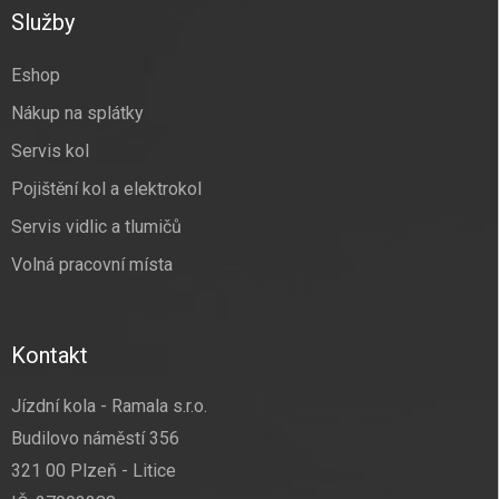
a
Služby
t
í
Eshop
Nákup na splátky
Servis kol
Pojištění kol a elektrokol
Servis vidlic a tlumičů
Volná pracovní místa
Kontakt
Jízdní kola - Ramala s.r.o.
Budilovo náměstí 356
321 00 Plzeň - Litice