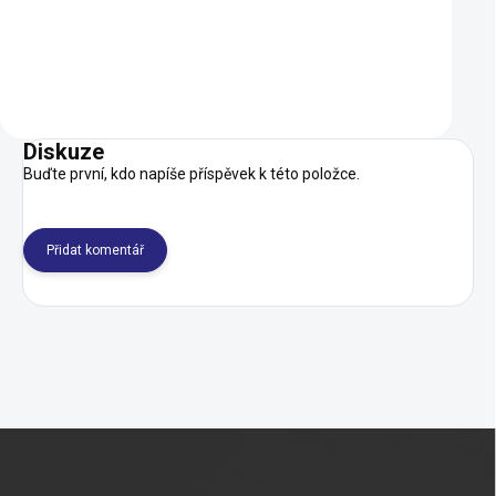
SKLADEM
Do košíku
Detail
Diskuze
Buďte první, kdo napíše příspěvek k této položce.
Přidat komentář
Z
á
p