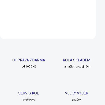
150 Kč
350 Kč
299 Kč
SKLADEM U DODAVATELE
Do košíku
Do košíku
DOPRAVA ZDARMA
KOLA SKLADEM
od 1000 Kč
na našich prodejnách
SERVIS KOL
VELKÝ VÝBĚR
i elektrokol
značek