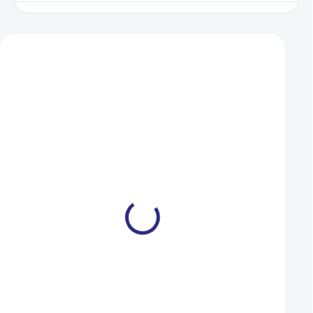
Zákazníci také nakoupili
VÝPRODEJ
XS
M
L
Světlo Author přední &
Merida CROSSWAY
zadní A-DoubleShot 250 /
Silk Champagne(Bl
12 lm USB černá
2024
499 Kč
23 990 Kč
269 Kč
18 990 Kč