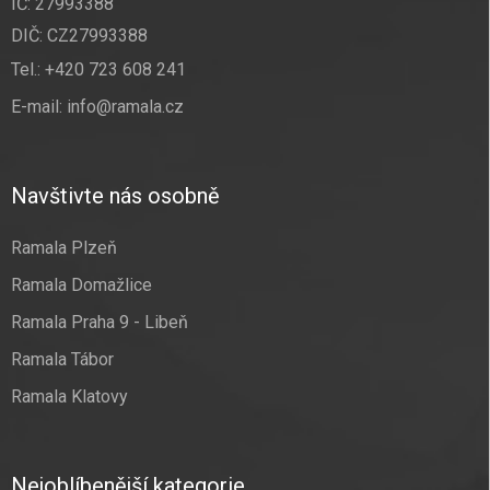
IČ: 27993388
DIČ: CZ27993388
Tel.:
+420 723 608 241
E-mail:
info@ramala.cz
Navštivte nás osobně
Ramala Plzeň
Ramala Domažlice
Ramala Praha 9 - Libeň
Ramala Tábor
Ramala Klatovy
Nejoblíbenější kategorie