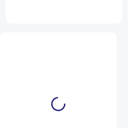
DETAILNÍ INFORMACE
ZEPTAT SE
HLÍDAT
Mohlo by se vám také líbit
Blatník Author X-Mudy
Blatník Author X-B
přední
přední