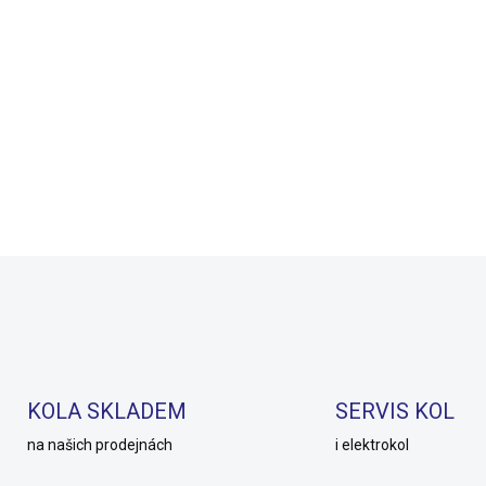
ida CROSSWAY 300
Nosič Author ACR-20 A
k Champagne(Blue)
4
750 Kč
SKLAD
990 Kč
SKLADEM
990 Kč
Detail
Do košíku
KOLA SKLADEM
SERVIS KOL
na našich prodejnách
i elektrokol