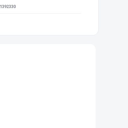
1392330
00
9562153.00