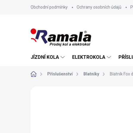
Přejít
Obchodní podmínky
Ochrany osobních údajů
P
na
obsah
JÍZDNÍ KOLA
ELEKTROKOLA
PŘÍSL
Domů
Příslušenství
Blatníky
Blatník Fox 
ZNAČKA:
FOX