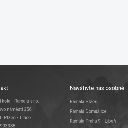
akt
Navštivte nás osobně
 kola - Ramala s.r.o.
Ramala Plzeň
ovo náměstí 356
Ramala Domažlice
0 Plzeň - Litice
Ramala Praha 9 - Libeň
7993388