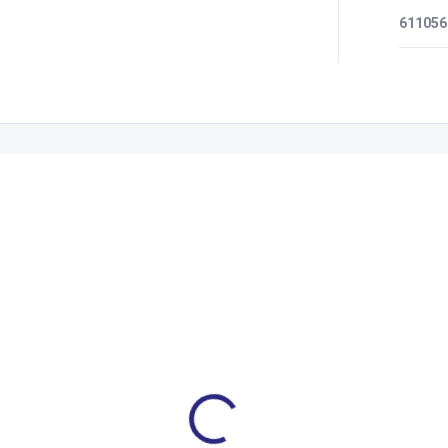
611056
Zákazníci také nakoupili
EJ
9547757.03
005127.
XS
M
L