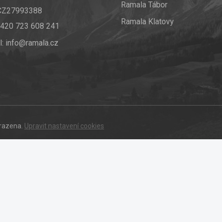
Ramala Tábor
 CZ27993388
Ramala Klatovy
420 723 608 241
l:
info@ramala.cz
hrazena.
Upravit nastavení cookies