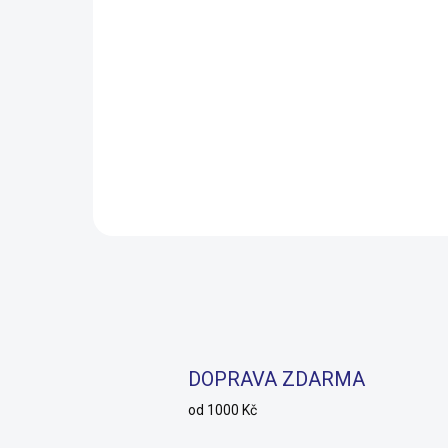
Světlo Author přední &
Mer
zadní A-DoubleShot 250
Sil
/ 12 lm USB černá
202
499 Kč
23 
SKLADEM
269 Kč
18 
Do košíku
DOPRAVA ZDARMA
od 1000 Kč