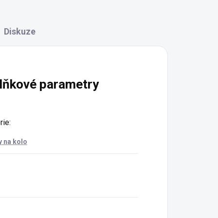
Diskuze
lňkové parametry
rie
:
y na kolo
: