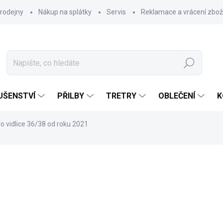
rodejny
Nákup na splátky
Servis
Reklamace a vrácení zbož
Hledat
UŠENSTVÍ
PŘILBY
TRETRY
OBLEČENÍ
K
do vidlice 36/38 od roku 2021
890 Kč
Měrná
NA DOTAZ
cena:
MOŽNOSTI DORUČENÍ