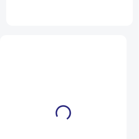
DETAILNÍ INFORMACE
ZEPTAT SE
HLÍDAT
Mohlo by se vám také líbit
AKCE
Blatníky SKS Edge AL 56
Blatníky Woom Mu
sada