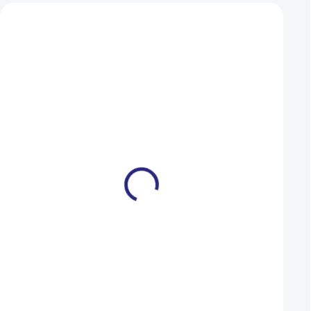
Zákazníci také nakoupili
VÝPRODEJ
XS
M
L
Světlo Author přední &
Merida CROSSWAY
zadní A-DoubleShot 250 /
Silk Champagne(Bl
12 lm USB černá
2024
499 Kč
23 990 Kč
269 Kč
18 990 Kč
SKLADEM