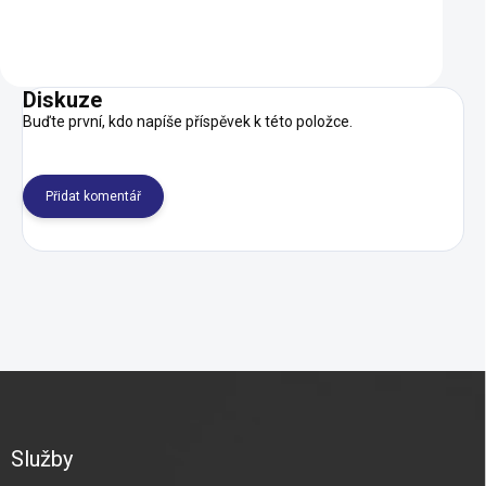
Do košíku
Detail
Diskuze
Buďte první, kdo napíše příspěvek k této položce.
Přidat komentář
Z
á
p
a
Služby
t