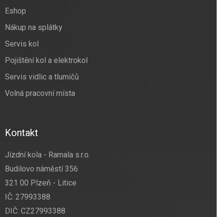
í
Eshop
Nákup na splátky
Servis kol
Pojištění kol a elektrokol
Servis vidlic a tlumičů
Volná pracovní místa
Kontakt
Jízdní kola - Ramala s.r.o.
Budilovo náměstí 356
321 00 Plzeň - Litice
IČ: 27993388
DIČ: CZ27993388