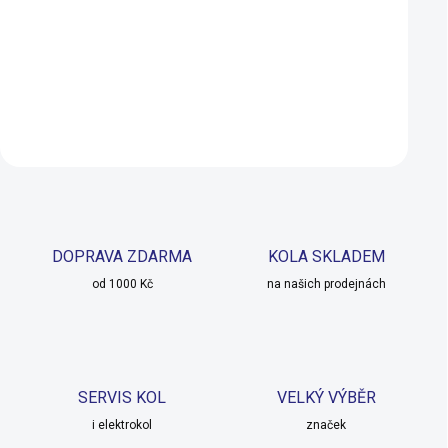
1 299 Kč
420 Kč
SKLADEM U DODAVATELE
Do košíku
Detail
DOPRAVA ZDARMA
KOLA SKLADEM
od 1000 Kč
na našich prodejnách
SERVIS KOL
VELKÝ VÝBĚR
i elektrokol
značek