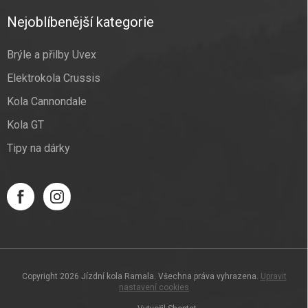
Nejoblíbenější kategorie
Brýle a přilby Uvex
Elektrokola Crussis
Kola Cannondale
Kola GT
Tipy na dárky
Copyright 2026
Jízdní kola Ramala
. Všechna práva vyhrazena.
Upravit
nastavení cookies