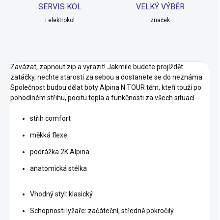
SERVIS KOL
VELKÝ VÝBĚR
i elektrokol
značek
Zavázat, zapnout zip a vyrazit! Jakmile budete projíždět
zatáčky, nechte starosti za sebou a dostanete se do neznáma.
Společnost budou dělat boty Alpina N TOUR těm, kteří touží po
pohodlném střihu, pocitu tepla a funkčnosti za všech situací.
střih comfort
měkká flexe
podrážka 2K Alpina
anatomická stélka
Vhodný styl: klasický
Schopnosti lyžaře: začáteční, středně pokročilý