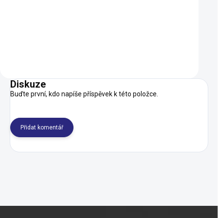
1 000 Kč
109 Kč
SKLADEM
Do košíku
Do košíku
Diskuze
Buďte první, kdo napíše příspěvek k této položce.
Přidat komentář
Z