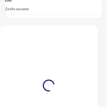
EAN
:
Zvolte variantu
Zákazníci také nakoupili
Dárkový poukaz Ramala 1
Duše Kenda 406-4
000 Kč
(20x1,75-2,125) AV