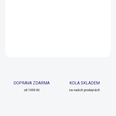
MOŽNOSTI
DORUČENÍ
−
+
Přidat do košíku
DETAILNÍ INFORMACE
ZEPTAT SE
HLÍDAT
DOPRAVA ZDARMA
KOLA SKLADEM
od 1000 Kč
na našich prodejnách