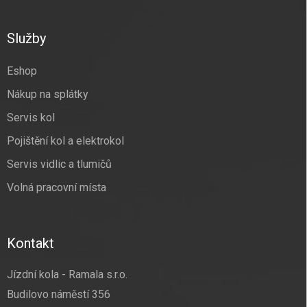
á
p
a
Služby
t
í
Eshop
Nákup na splátky
Servis kol
Pojištění kol a elektrokol
Servis vidlic a tlumičů
Volná pracovní místa
Kontakt
Jízdní kola - Ramala s.r.o.
Budilovo náměstí 356