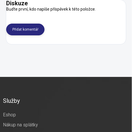
Diskuze
Buďte první, kdo napíše příspěvek k této položce.
Přidat komentář
Z
á
p
a
Služby
t
í
Eshop
Nákup na splátky