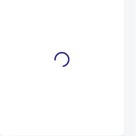
Zámek Abus 5805K/110
Brašna do rámu Au
black Steel-O-Chain
R244 černá
899 Kč
350 Kč
315 Kč
NA DOTAZ
Detail
Do košíku