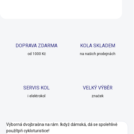
Do košíku
Detail
DOPRAVA ZDARMA
KOLA SKLADEM
od 1000 Kč
na našich prodejnách
SERVIS KOL
VELKÝ VÝBĚR
i elektrokol
značek
Výborná dvojbrašna na rám. Ikdyž dámská, dá se spolehlivě
použítpři cykloturistice!