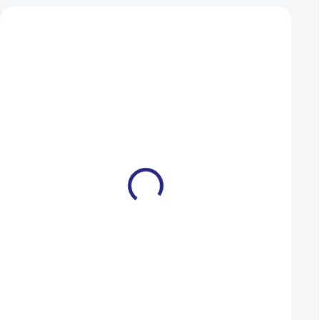
Mohlo by se vám také líbit
Brašna Sport Arsenal 512
Brašna Sport Arse
malá 503
599 Kč
399 Kč
539 Kč
359 Kč
SKLADEM