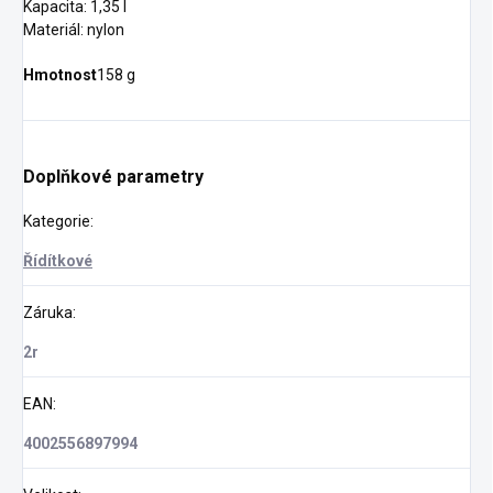
Kapacita: 1,35 l
Materiál: nylon
Hmotnost
158 g
Doplňkové parametry
Kategorie
:
Řídítkové
Záruka
:
2r
EAN
:
4002556897994