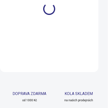
Brašna Author na
Držák na telefon Z
představec na telefon I-
Console Dry Univer
Shell 135 x 70 mm
799 Kč
695 Kč
719 Kč
225 Kč
SKLADEM U DODAVATELE
Do košíku
Do košíku
DOPRAVA ZDARMA
KOLA SKLADEM
od 1000 Kč
na našich prodejnách