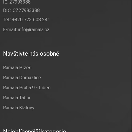
IČ: 27993388
DIČ: CZ27993388
Tel.:
+420 723 608 241
E-mail:
info@ramala.cz
Navštivte nás osobně
Ramala Plzeň
Ramala Domažlice
Ramala Praha 9 - Libeň
Ramala Tábor
Ramala Klatovy
Nejoblíbenější kategorie