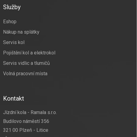
a
Služby
t
í
Eshop
Nákup na splátky
Servis kol
Pojištění kol a elektrokol
Servis vidlic a tlumičů
Volná pracovní místa
Kontakt
Jízdní kola - Ramala s.r.o.
Budilovo náměstí 356
321 00 Plzeň - Litice