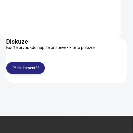
Do košíku
Do košíku
Diskuze
Buďte první, kdo napíše příspěvek k této položce.
Přidat komentář
Z
á
p