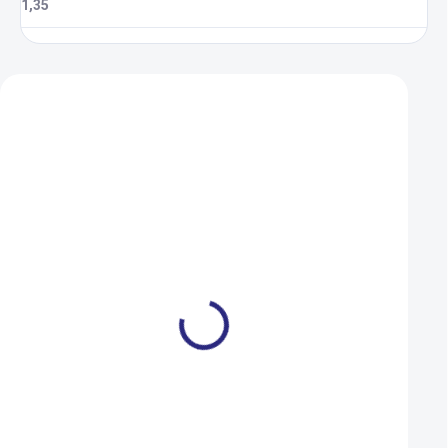
1,35
Zákazníci také nakoupili
Láhev Crussis 500 ml -
Nosič na sedlovku 
červená
RA11
139 Kč
899 Kč
SKLADEM