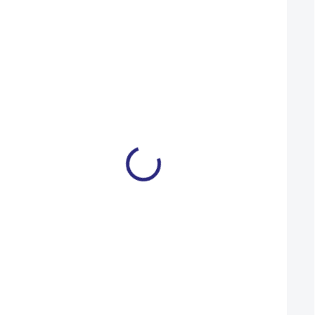
Brašna na nosič Author A-
Brašna MAX1 Couri
N495 černá
nosič
895 Kč
950 Kč
806 Kč
855 Kč
SKLADEM U DODAVATELE