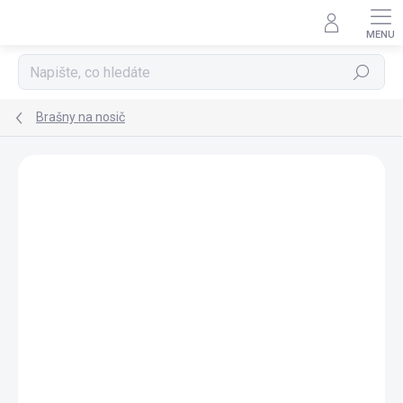
Přejít
na
obsah
Hledat
Brašny na nosič
ZNAČKA:
FORCE