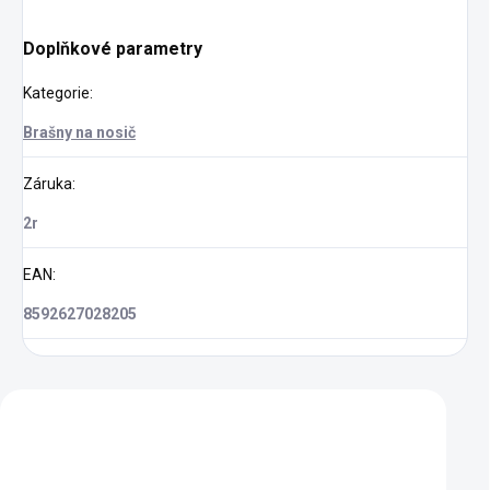
Doplňkové parametry
Kategorie
:
Brašny na nosič
Záruka
:
2r
EAN
:
8592627028205
Zákazníci také nakoupili