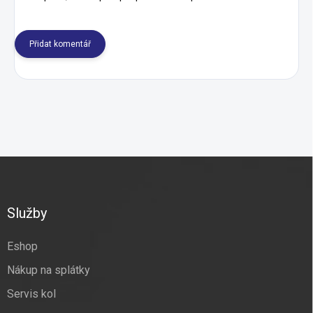
Přidat komentář
Z
á
p
a
Služby
t
í
Eshop
Nákup na splátky
Servis kol