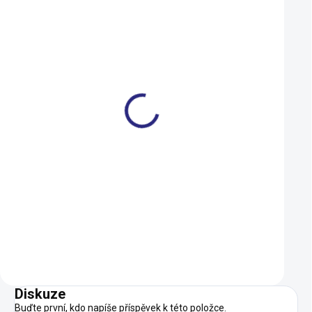
Nosič na sedlovku Ibera
Láhev Crussis 500 
RA11
červená
899 Kč
139 Kč
SKLADEM
Do košíku
Do košíku
Diskuze
Buďte první, kdo napíše příspěvek k této položce.