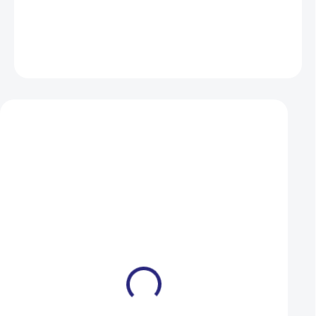
DETAILNÍ INFORMACE
ZEPTAT SE
HLÍDAT
Mohlo by se vám také líbit
Brzdová hadička Tektro
Hadička brzdová 