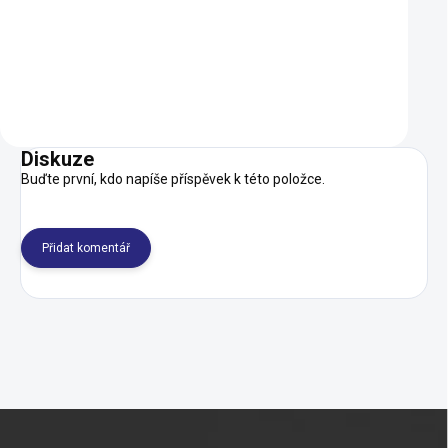
120 Kč
349 Kč
SKLADEM
Do košíku
Detail
Diskuze
Buďte první, kdo napíše příspěvek k této položce.
Přidat komentář
Z
á