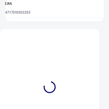
EAN
:
4717592032253
Zákazníci také nakoupili
Duše Kenda 622/630-
Zvonek do řidítek
28/47 (700x28-45C) FV
31mm černý