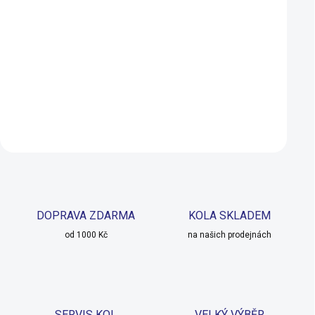
Orion
SM-BH90 170cm
549 Kč
540 Kč
490 Kč
SKLADEM U DODAVATELE
Do košíku
Do košíku
DOPRAVA ZDARMA
KOLA SKLADEM
od 1000 Kč
na našich prodejnách
SERVIS KOL
VELKÝ VÝBĚR