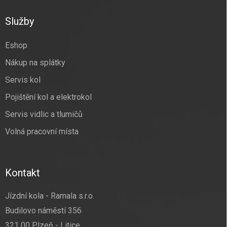
p
a
Služby
t
í
Eshop
Nákup na splátky
Servis kol
Pojištění kol a elektrokol
Servis vidlic a tlumičů
Volná pracovní místa
Kontakt
Jízdní kola - Ramala s.r.o.
Budilovo náměstí 356
321 00 Plzeň - Litice