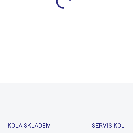
šna Fidlock Twist
Plášť CST C1213N
lbox
20x2.125
90 Kč
309 Kč
NA DOTAZ
SKLAD
 Kč
249 Kč
Detail
Do košíku
KOLA SKLADEM
SERVIS KOL