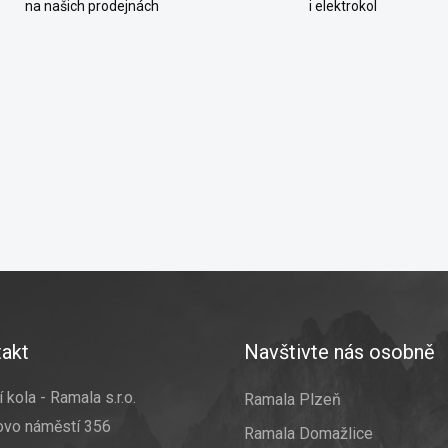
na našich prodejnách
i elektrokol
akt
Navštivte nás osobně
 kola - Ramala s.r.o.
Ramala Plzeň
ovo náměstí 356
Ramala Domažlice