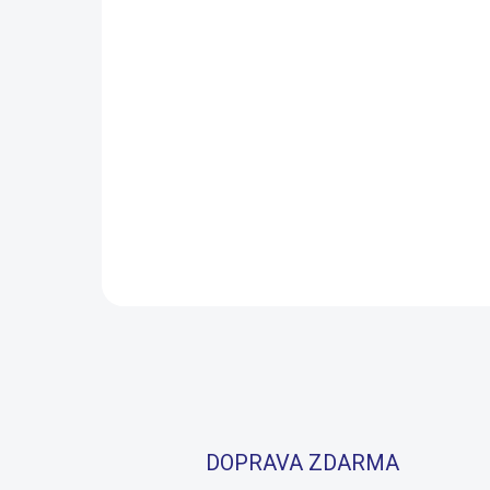
Brzdový kotouč
Bra
Shimano Deore SM-
Too
RT64 180mm centerlock
1 0
699 Kč
SKLADEM
981
Do košíku
DOPRAVA ZDARMA