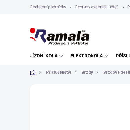
Přejít
Obchodní podmínky
Ochrany osobních údajů
P
na
obsah
JÍZDNÍ KOLA
ELEKTROKOLA
PŘÍSL
Domů
Příslušenství
Brzdy
Brzdové dest
ZNAČKA:
AUTHOR