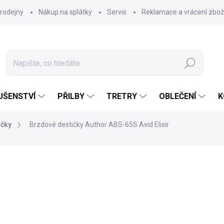
rodejny
Nákup na splátky
Servis
Reklamace a vrácení zbož
Hledat
UŠENSTVÍ
PŘILBY
TRETRY
OBLEČENÍ
K
ičky
Brzdové destičky Author ABS-65S Avid Elixir
399 Kč
325 Kč
Měrná
SKLADEM U DODAVATELE
cena:
MŮŽEME DORUČIT DO:
12.8.2