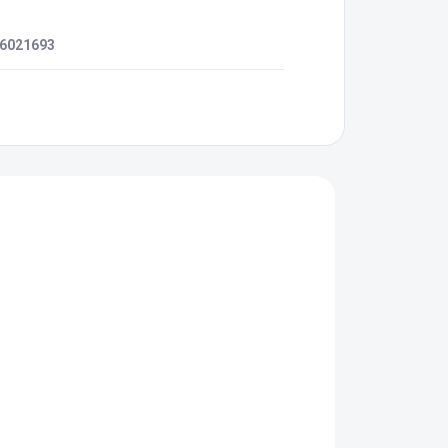
6021693
00
551716.00