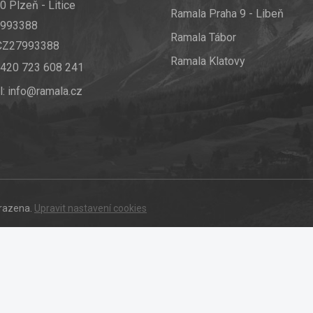
0 Plzeň - Litice
Ramala Praha 9 - Libeň
7993388
Ramala Tábor
 CZ27993388
Ramala Klatovy
420 723 608 241
l:
info@ramala.cz
hrazena.
Upravit nastavení cookies