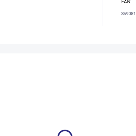
EAN
:
859081
Zákazníci také nakoupili
424469.00
793251.