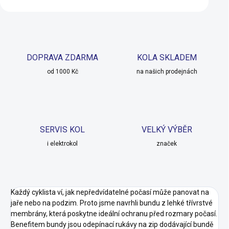
DOPRAVA ZDARMA
KOLA SKLADEM
od 1000 Kč
na našich prodejnách
SERVIS KOL
VELKÝ VÝBĚR
i elektrokol
značek
Každý cyklista ví, jak nepředvídatelné počasí může panovat na
jaře nebo na podzim. Proto jsme navrhli bundu z lehké třívrstvé
membrány, která poskytne ideální ochranu před rozmary počasí.
Benefitem bundy jsou odepínací rukávy na zip dodávající bundě