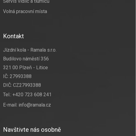
Servis vidlic a tlumičů
Volná pracovní místa
Kontakt
Jízdní kola - Ramala s.r.o.
Budilovo náměstí 356
321 00 Plzeň - Litice
IČ: 27993388
DIČ: CZ27993388
Tel.:
+420 723 608 241
E-mail:
info@ramala.cz
Navštivte nás osobně