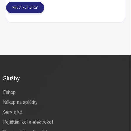
Přidat komentář
Z
á
p
a
Služby
t
í
Eshop
Nákup na splátky
Servis kol
Pojištění kol a elektrokol