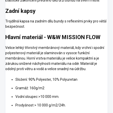
Elastické zakončení předního dílu drží bundu na svém místě.
Zadní kapsy
Trojdílná kapsa na zadním dílu bundy s reflexními prvky pro větší
bezpečnost.
Hlavní materiál - W&W MISSION FLOW
Velice lehký třívrstvý membránový materiál, kdy vrchní i spodní
polyesterový materiál je slaminován s vysoce funkční
membránou. Horní vrstva materiálu je velice kompaktní a je
zárukou snížené náchylnosti materiálu na oděr. Materiál je
odolný proti větru a vodě a velice snadný na údržbu.
Složení: 90% Polyester, 10% Polyuretan
Gramáž: 160g/m2
​Vodní sloupec >10 000 mm.
Prodyšnost > 10 000 g/m2/24h.