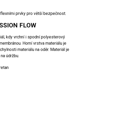
eflexními prvky pro větší bezpečnost.
MISSION FLOW
ál, kdy vrchní i spodní polyesterový
membránou. Horní vrstva materiálu je
hylnosti materiálu na oděr. Materiál je
 na údržbu.
retan