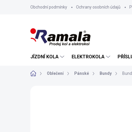
Přejít
Obchodní podmínky
Ochrany osobních údajů
P
na
obsah
JÍZDNÍ KOLA
ELEKTROKOLA
PŘÍSL
Domů
Oblečení
Pánské
Bundy
Bund
ZNAČKA:
KALAS
NOVINKA