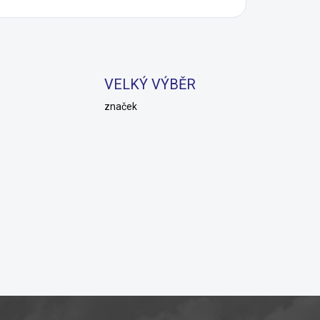
VELKÝ VÝBĚR
značek