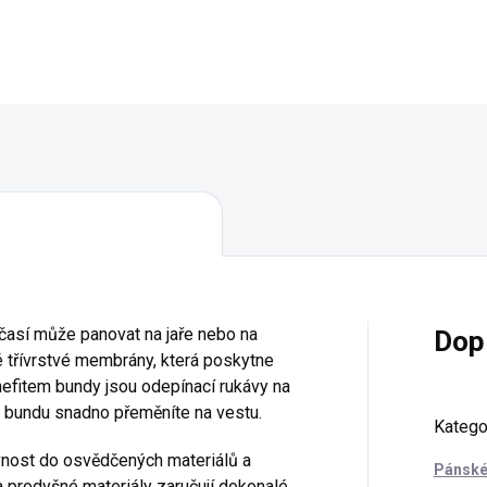
Detail
Detail
očasí může panovat na jaře nebo na
Dop
é třívrstvé membrány, která poskytne
nefitem bundy jsou odepínací rukávy na
a bundu snadno přeměníte na vestu.
Katego
vnost do osvědčených materiálů a
Pánské
a prodyšné materiály zaručují dokonalé