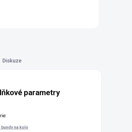
Detail
Do 
Diskuze
lňkové parametry
rie
:
 bundy na kolo