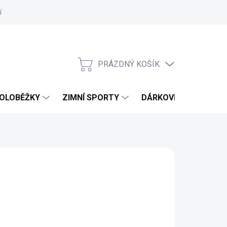
í
Hodnocení obchodu
PRÁZDNÝ KOŠÍK
NÁKUPNÍ
KOŠÍK
OLOBĚŽKY
ZIMNÍ SPORTY
DÁRKOVÉ POUKAZY