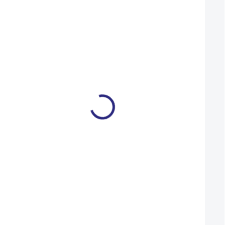
Duše Kenda 406-47/57
Dárkový poukaz R
(20x1,75-2,125) AV
000 Kč
109 Kč
1 000 Kč
SKLADEM
Do košíku
Do košíku