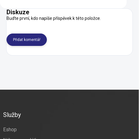
Diskuze
Buďte první, kdo napíše příspěvek k této položce.
Přidat komentář
Z
á
p
a
Služby
t
í
Eshop