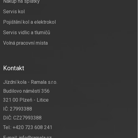
Nákup na splátky
Servis kol
Pojištění kol a elektrokol
Servis vidlic a tlumičů
Volná pracovní místa
Kontakt
Jízdní kola - Ramala s.r.o.
Budilovo náměstí 356
321 00 Plzeň - Litice
IČ: 27993388
DIČ: CZ27993388
Tel.:
+420 723 608 241
E-mail:
info@ramala.cz