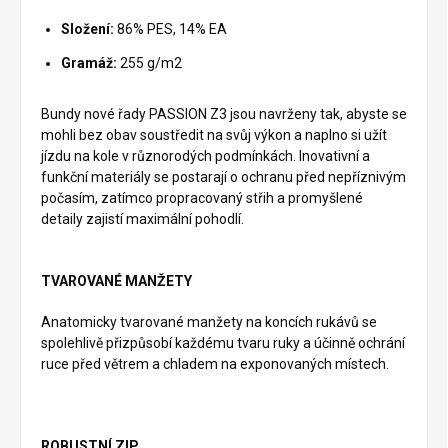
Složení:
86% PES, 14% EA
Gramáž:
255 g/m2
Bundy nové řady PASSION Z3 jsou navrženy tak, abyste se
mohli bez obav soustředit na svůj výkon a naplno si užít
jízdu na kole v různorodých podmínkách. Inovativní a
funkční materiály se postarají o ochranu před nepříznivým
počasím, zatímco propracovaný střih a promyšlené
detaily zajistí maximální pohodlí.
TVAROVANÉ MANŽETY
Anatomicky tvarované manžety na koncích rukávů se
spolehlivě přizpůsobí každému tvaru ruky a účinně ochrání
ruce před větrem a chladem na exponovaných místech.
ROBUSTNÍ ZIP