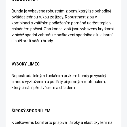
Bunda je vybavena robustním zipem, který lze pohodlně
ovládat jednou rukou za jízdy. Robustnost zipu v
kombinaci s vnitřním podložením pomáhá udržet teplo v
chladném počasí. Oba konce zipů jsou vybaveny krytkami,
z nichž spodní zabraňuje poškození spodního dílu a horní
slouží proti oděru brady.
VYSOKÝ LÍMEC
Nepostradatelným funkčním prvkem bundy je vysoký
límec s vyztužením a podšitý příjemným materiálem,
který chrání před větrem a chladem.
ŠIROKÝ SPODNÍ LEM
K celkovému komfortu přispívá i široký a elastický lem na