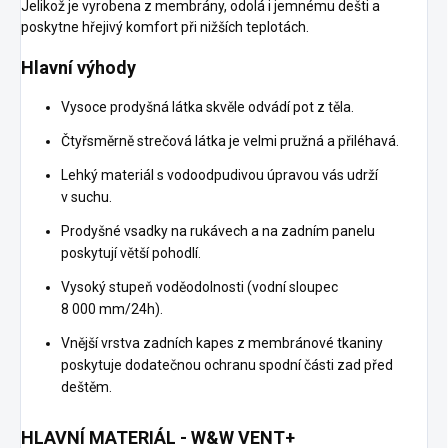
Jelikož je vyrobena z membrány, odolá i jemnému dešti a
poskytne hřejivý komfort při nižších teplotách.
Hlavní výhody
Vysoce prodyšná látka skvěle odvádí pot z těla.
Čtyřsměrně strečová látka je velmi pružná a přiléhavá.
Lehký materiál s vodoodpudivou úpravou vás udrží
v suchu.
Prodyšné vsadky na rukávech a na zadním panelu
poskytují větší pohodlí.
Vysoký stupeň voděodolnosti (vodní sloupec
8 000 mm/24h).
Vnější vrstva zadních kapes z membránové tkaniny
poskytuje dodatečnou ochranu spodní části zad před
deštěm.
HLAVNÍ MATERIÁL - W&W VENT+