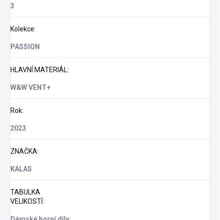
3
Kolekce
:
PASSION
HLAVNÍ MATERIÁL
:
W&W VENT+
Rok
:
2023
ZNAČKA
:
KALAS
TABULKA
VELIKOSTÍ
:
Dámské horní díly