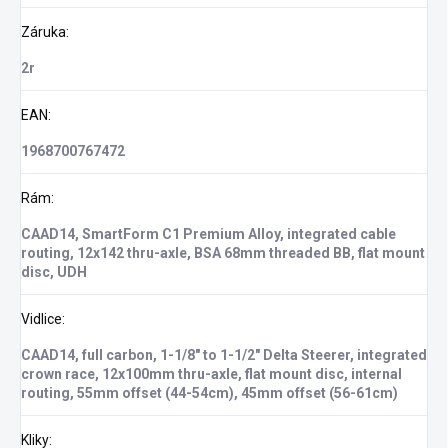
Záruka
:
2r
EAN
:
1968700767472
Rám
:
CAAD14, SmartForm C1 Premium Alloy, integrated cable
routing, 12x142 thru-axle, BSA 68mm threaded BB, flat mount
disc, UDH
Vidlice
:
CAAD14, full carbon, 1-1/8" to 1-1/2" Delta Steerer, integrated
crown race, 12x100mm thru-axle, flat mount disc, internal
routing, 55mm offset (44-54cm), 45mm offset (56-61cm)
Kliky
: