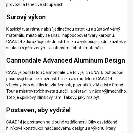
provozu a tanec ve stoupáních.
Surový výkon
Klasický tvar rámu nabízí jedinečnou estetiku a zůstává věrný
materiálu, místo aby se snažil napodobovat tvary karbonu.
CAAD14 zdůrazňuje přednosti hliníku a vylepšuje jízdní zážitek v
souladu s přirozenými vlastnostmi tohoto materiálu.
Cannondale Advanced Aluminum Design
CAAD je podstatou Cannondale. Je to v jejich DNA. Dlouhodobě
posouvají hranice možností hliníku a s modelem CAAD14
všechny tyto desítky let zkušeností, poznatků, vítězství v Grand
Tour a mistrovstvích světa zúročili a přetavili v něco výjimečného.
Toto je špičkový hliníkový rám. Takový, jaký má být.
Postaven, aby vydržel
CAAD14 je postaven na dlouhé vzdálenosti. Díky osvědčené
hliníkové konstrukci, nadčasovému designu a výkonu, který