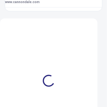
www.cannondale.com
Zákazníci také nakoupili
Duše Kenda 406-47/57
Dárkový poukaz R
(20x1,75-2,125) AV
000 Kč
109 Kč
1 000 Kč
SKLADEM