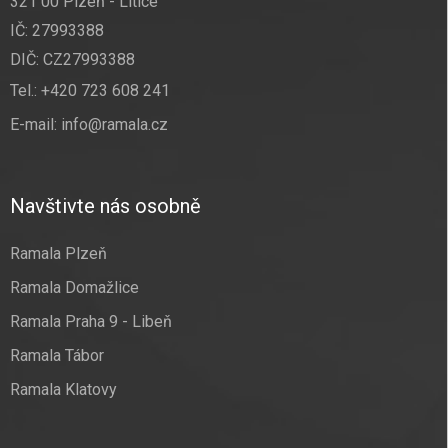
321 00 Plzeň - Litice
IČ: 27993388
DIČ: CZ27993388
Tel.:
+420 723 608 241
E-mail:
info@ramala.cz
Navštivte nás osobně
Ramala Plzeň
Ramala Domažlice
Ramala Praha 9 - Libeň
Ramala Tábor
Ramala Klatovy