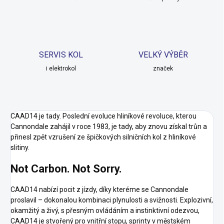
SERVIS KOL
VELKÝ VÝBĚR
i elektrokol
značek
CAAD14 je tady. Poslední evoluce hliníkové revoluce, kterou
Cannondale zahájil v roce 1983, je tady, aby znovu získal trůn a
přinesl zpět vzrušení ze špičkových silničních kol z hliníkové
slitiny.
Not Carbon. Not Sorry.
CAAD14 nabízí pocit z jízdy, díky kteréme se Cannondale
proslavil – dokonalou kombinaci plynulosti a svižnosti. Explozivní,
okamžitý a živý, s přesným ovládáním a instinktivní odezvou,
CAAD14 je stvořený pro vnitřní stopu, sprinty v městském