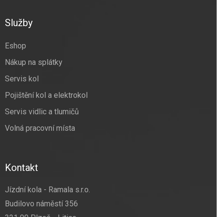
p
a
Služby
t
í
Eshop
Nákup na splátky
Servis kol
Pojištění kol a elektrokol
Servis vidlic a tlumičů
Volná pracovní místa
Kontakt
Jízdní kola - Ramala s.r.o.
Budilovo náměstí 356