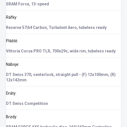
SRAM Force, 13-speed
Ráfky
:
Reserve 57|64 Carbon, Turbulent Aero, tubeless ready
Pláště
:
Vittoria Corsa PRO TLR, 700x29c, wide rim, tubeless ready
Náboje
:
DT Swiss 370, centerlock, straight pull - (F) 12x100mm, (R)
12x142mm
Dráty
:
DT Swiss Competition
Brzdy
:
SRAM FORCE AXS hydraulic disc, 160/160mm Centerline