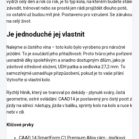
vydrží celý den a rok co rok, je to typ kola, na kterém budete stále
závodit, trénovat nebo se prostě jen rádi projíždět dlouho poté,
co ostatní už budou mít jiné. Postaveno pro vzrušení. Se zárukou
na celý život.
Je jednoduché jej vlastnit
Nalejme si čistého vína – toto kolo bylo vyrobeno pro náročné
ježdění. To je součástí jeho přitažlivosti. Proto tvůrci jeho pořízení
usnadnili díky spolehlivým a snadno dostupným dílům, jako je
závitové středové složení, UDH patka a sedlovka 27,2 mm. To
samozřejmě usnadňuje přizpůsobení, pokud je to vaše přání.
Vytvořte si vlastní kolo.
Rychlý hliník, který se tvaroval po dekády - plynulé sváry, čistá
geometrie, ostré ovládání. CAAD14 je postavený pro čistý pocit z
jízdy na silnici: nástupy, jízda v balíku, sprinty kolo na kolo a ruce k
nebi v cíli.
Klíčové prvky
CAAD 14 SmartForm C1 Premium Alloy rám - špičkový