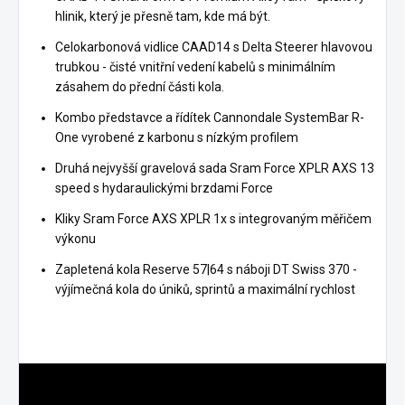
hlinik, který je přesně tam, kde má být.
Celokarbonová vidlice CAAD14 s Delta Steerer hlavovou
trubkou - čisté vnitřní vedení kabelů s minimálním
zásahem do přední části kola.
Kombo představce a řídítek Cannondale SystemBar R-
One vyrobené z karbonu s nízkým profilem
Druhá nejvyšší gravelová sada Sram Force XPLR AXS 13
speed s hydaraulickými brzdami Force
Kliky Sram Force AXS XPLR 1x s integrovaným měřičem
výkonu
Zapletená kola Reserve 57|64 s náboji DT Swiss 370 -
výjímečná kola do úniků, sprintů a maximální rychlost