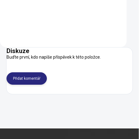
Do košíku
Do košíku
Diskuze
Buďte první, kdo napíše příspěvek k této položce.
Přidat komentář
Z
á