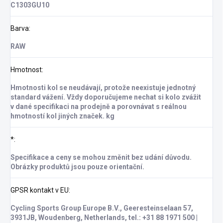
C1303GU10
Barva
:
RAW
Hmotnost
:
Hmotnosti kol se neudávají, protože neexistuje jednotný
standard vážení. Vždy doporučujeme nechat si kolo zvážit
v dané specifikaci na prodejně a porovnávat s reálnou
hmotností kol jiných značek. kg
*
:
Specifikace a ceny se mohou změnit bez udání důvodu.
Obrázky produktů jsou pouze orientační.
GPSR kontakt v EU
:
Cycling Sports Group Europe B.V., Geeresteinselaan 57,
3931JB, Woudenberg, Netherlands, tel.: +31 88 1971 500 |