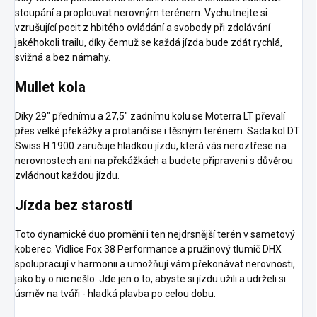
stoupání a proplouvat nerovným terénem. Vychutnejte si
vzrušující pocit z hbitého ovládání a svobody při zdolávání
jakéhokoli trailu, díky čemuž se každá jízda bude zdát rychlá,
svižná a bez námahy.
Mullet kola
Díky 29" přednímu a 27,5" zadnímu kolu se Moterra LT převalí
přes velké překážky a protančí se i těsným terénem. Sada kol DT
Swiss H 1900 zaručuje hladkou jízdu, která vás neroztřese na
nerovnostech ani na překážkách a budete připraveni s důvěrou
zvládnout každou jízdu.
Jízda bez starostí
Toto dynamické duo promění i ten nejdrsnější terén v sametový
koberec. Vidlice Fox 38 Performance a pružinový tlumič DHX
spolupracují v harmonii a umožňují vám překonávat nerovnosti,
jako by o nic nešlo. Jde jen o to, abyste si jízdu užili a udrželi si
úsměv na tváři - hladká plavba po celou dobu.