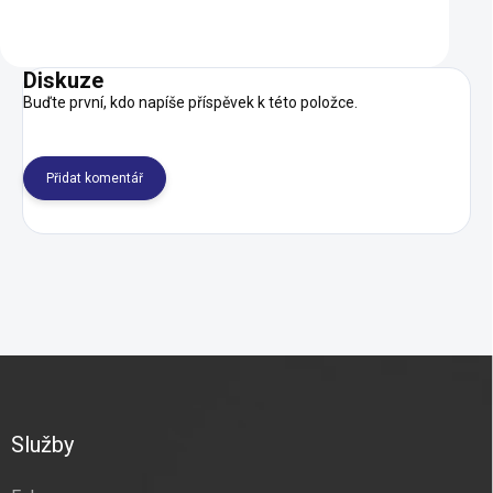
Do košíku
Do košíku
Diskuze
Buďte první, kdo napíše příspěvek k této položce.
Přidat komentář
Z
á
p
a
Služby
t
í