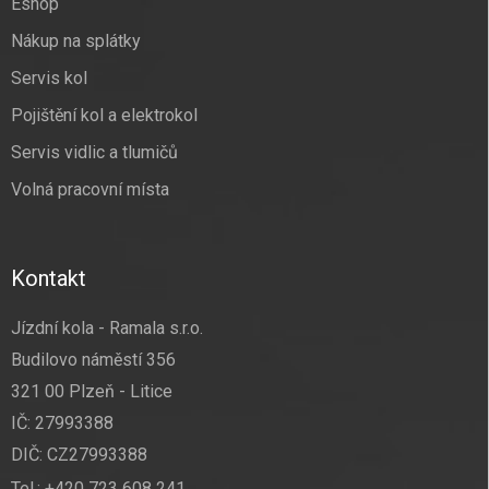
Eshop
Nákup na splátky
Servis kol
Pojištění kol a elektrokol
Servis vidlic a tlumičů
Volná pracovní místa
Kontakt
Jízdní kola - Ramala s.r.o.
Budilovo náměstí 356
321 00 Plzeň - Litice
IČ: 27993388
DIČ: CZ27993388
Tel.:
+420 723 608 241