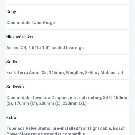
Gripy
:
Cannondale TaperRidge
Hlavové složení
:
Acros ICR, 1.5" to 1.8", sealed bearings
Sedlo
:
Fizik Terra Aidon X5, 145mm, Wingflex, S-Alloy Mobius rail
Sedlovka
:
Cannondale DownLow Dropper, internal routing, 34.9, 150mm
(S), 170mm (M), 200mm (L), 230mm (XL)
Extra
:
Tubeless Valve Stems, pre-installed front light cable, Bosch
PowerMore range extender compatible