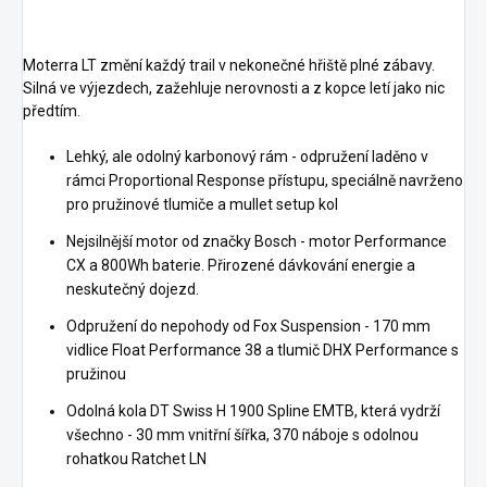
Moterra LT změní každý trail v nekonečné hřiště plné zábavy.
Silná ve výjezdech, zažehluje nerovnosti a z kopce letí jako nic
předtím.
Lehký, ale odolný karbonový rám - odpružení laděno v
rámci Proportional Response přístupu, speciálně navrženo
pro pružinové tlumiče a mullet setup kol
Nejsilnější motor od značky Bosch - motor Performance
CX a 800Wh baterie. Přirozené dávkování energie a
neskutečný dojezd.
Odpružení do nepohody od Fox Suspension - 170 mm
vidlice Float Performance 38 a tlumič DHX Performance s
pružinou
Odolná kola DT Swiss H 1900 Spline EMTB, která vydrží
všechno - 30 mm vnitřní šířka, 370 náboje s odolnou
rohatkou Ratchet LN