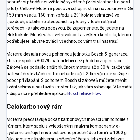
odpružení přináší neuvěřitelně vyvážené jízdní vlastnosti a pocit
jistoty. Celkově Moterra posouvá schopnosti na novou úroveň. Se
150 mm vzadu, 160 mm vpředu a 29“ koly je velmi živé ve
sjezdech, stabilní ve stoupáních a přesný v techničtějších
terénech - s takovou odezvou, že zapomenete, že jedete na
elektrokole. Menší váha, větší volnost a veškerá kontrola, kterou
potřebujete, abyste zvládli všechno, co vám trail nastraží.
Moterra dostala novou pohonnou jednotku Bosch 5. generace,
která je spolu s 800Wh baterii lehčí než předchozí generace.
Zároveň se podařilo snížit hlučnost motoru až o 50 %, takže vás
na lesních stezkách motor nebude rušit. S tím vším se snižuje i
odpor při šlapání. S pohonem Bosch si zároveň můžete měnit
jízdní režimy a nastavit si motor tak, jak vám vyhovuje. Vše máte
k dispozici v přehledné aplikaci
Bosch eBike Flow
.
Celokarbonový rám
Moterra představuje odkaz karbonových inovací Cannondale s
rámem, který spolu s vylepšenými malými komponenty e-
systému snižuje hmotnost svého předchůdce téměř o 1000 g.
Díky tomuto působivému snížení můžete s lehkostí zdolávat