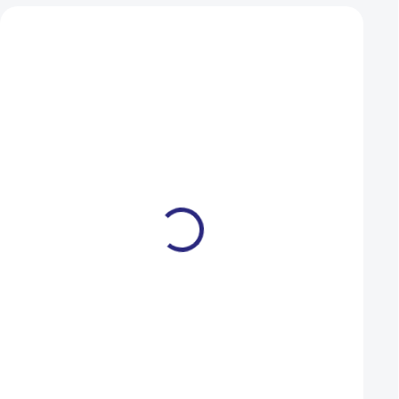
Zákazníci také nakoupili
Dárkový poukaz Ramala 1
Duše Kenda 406-4
000 Kč
(20x1,75-2,125) AV
1 000 Kč
109 Kč
SKLADEM