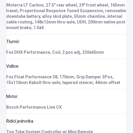
Moterra LT Carbon, 27.5" rear wheel, 29" front wheel, 165mm
travel, Proportional Response Tuned Suspension, removable
downtube battery, alloy skid plate, 55mm chainline, internal
cable routing, 148x12mm thru-axle, UDH, 200mm native post
mount brake, 1.5â€
Tlumič
:
Fox DHX Performance, Coil, 2 pos adj, 230x65mm
Vidlice
:
Fox Float Performance 38, 170mm, Grip Damper 3Pos,
15x110mm Kabolt thru-axle, tapered steerer, 44mm offset
Motor
:
Bosch Performance Line CX
Řídící jednotka
:
Top Tube System Controller w/ Mini Remote