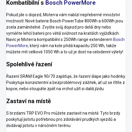
Kombatibilní s
Bosch PowerMore
Pokud jde o dojezd, Moterra vám nabízí nepřeberné množství
možností. Nové baterie Bosch PowerTube 800Wh a 600Wh jsou
zcela zaměnitelné. Zvyšte svůj dojezd pro delší dny nebo
vyměňte lehčí baterii pro větší svižnost na kratších vyjížďkách.
Navíc je Moterra kompatibilní s 250Wh range extenderem
Bosch
PowerMore
, který vám na kole přidá kapacitu 250 Wh, takže
můžete mít celkově 1050 Wh a to už je dost na celodenní výlety!
Spolehlivé řazení
Řazení SRAM Eagle 90/70 zajišťuje, že řazení šlape jako hodinky.
Poskytuje konzistentní a bezproblémový zážitek, ať už se řítíte z
kopce, nebo stoupáte zpět na vrchol užít si další jízdu.
Zastaví na místě
S brzdami TRP EVO Pro můžete zastavit na místě. Tyto brzdy
poskytují jistotu potřebnou pro zdolávání prudkých sjezdů a
dodávají jistotu v náročném terénu.