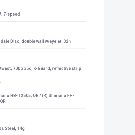
, 7-speed
ale Disc, double wall w/eyelet, 32h
west, 700 x 35c, K-Guard, reflective strip
:
mano HB-TX505, QR / (R) Shimano FH-
 QR
ss Steel, 14g