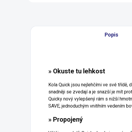
Popis
» Okuste tu lehkost
Kola Quick jsou nejlehčími ve své třídě, 
snadněji se zvedají a je snazší je mít pr
Quicky nový vylepšený rám s nižší hmot
SAVE, jednoduchým vnitřním vedením bo
» Propojený