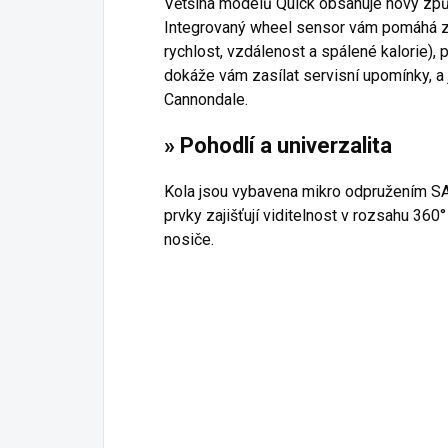
Většina modelů Quick obsahuje nový způso
Integrovaný wheel sensor vám pomáhá zaz
rychlost, vzdálenost a spálené kalorie),
dokáže vám zasílat servisní upomínky, a 
Cannondale.
» Pohodlí a univerzalita
Kola jsou vybavena mikro odpružením SAV
prvky zajišťují viditelnost v rozsahu 360°
nosiče.