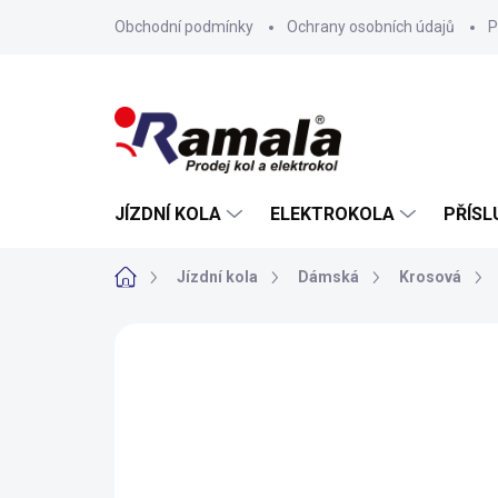
Přejít
Obchodní podmínky
Ochrany osobních údajů
P
na
obsah
JÍZDNÍ KOLA
ELEKTROKOLA
PŘÍSL
Domů
Jízdní kola
Dámská
Krosová
ZNAČKA:
CANNONDALE
VÝPRODEJ