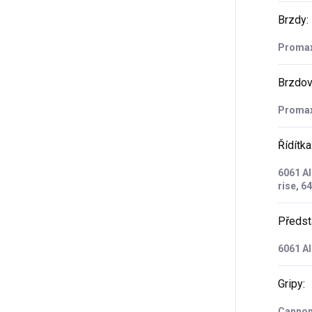
Brzdy
:
Promax
Brzdov
Promax
Řídítka
6061 Al
rise, 
Předst
6061 All
Gripy
:
Cannon