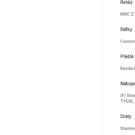
Řetěz
:
KMC Z7
Ráfky
:
Cannond
Pláště
:
Kenda K
Náboje
(F) Shi
TY505,
Dráty
:
Stainle