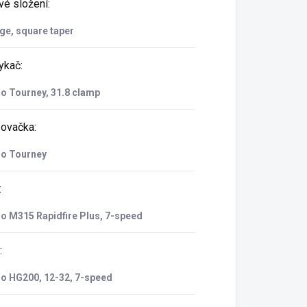
vé složení
:
ge, square taper
ykač
:
o Tourney, 31.8 clamp
zovačka
:
o Tourney
:
o M315 Rapidfire Plus, 7-speed
:
o HG200, 12-32, 7-speed