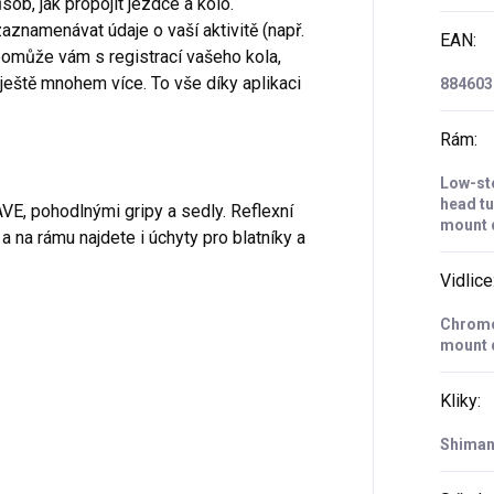
b, jak propojit jezdce a kolo.
namenávat údaje o vaší aktivitě (např.
EAN
:
 pomůže vám s registrací vašeho kola,
ještě mnohem více. To vše díky aplikaci
884603
Rám
:
Low-ste
head tu
E, pohodlnými gripy a sedly. Reflexní
mount d
 a na rámu najdete i úchyty pro blatníky a
Vidlice
Chromol
mount 
Kliky
:
Shiman