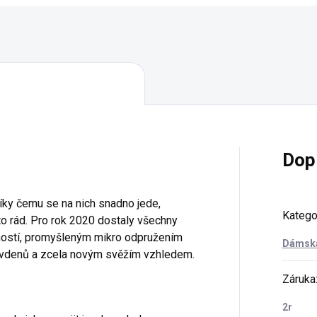
Dop
díky čemu se na nich snadno jede,
Katego
oto rád. Pro rok 2020 dostaly všechny
ností, promyšleným mikro odpružením
Dámská
vdenů a zcela novým svěžím vzhledem.
Záruka
2r