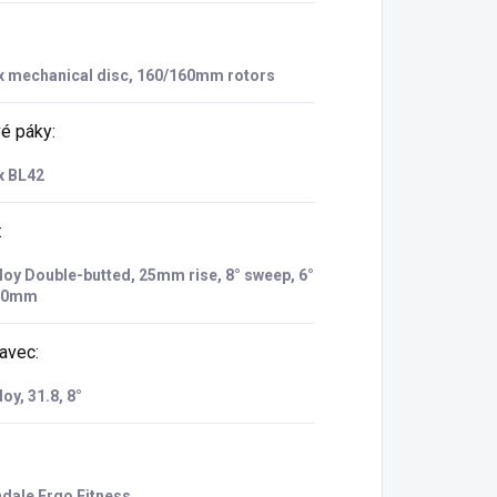
 mechanical disc, 160/160mm rotors
é páky
:
 BL42
:
loy Double-butted, 25mm rise, 8° sweep, 6°
640mm
avec
:
oy, 31.8, 8°
dale Ergo Fitness