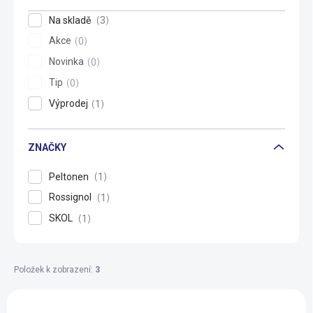
t
ů
Na skladě
3
Akce
0
Novinka
0
Tip
0
Výprodej
1
ZNAČKY
Peltonen
1
Rossignol
1
SKOL
1
Položek k zobrazení:
3
V
ý