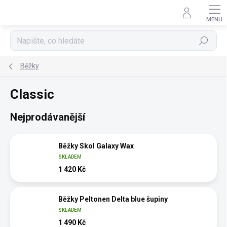
Přejít
na
obsah
Hledat
Běžky
Classic
Nejprodávanější
Běžky Skol Galaxy Wax
SKLADEM
1 420 Kč
Běžky Peltonen Delta blue šupiny
SKLADEM
1 490 Kč