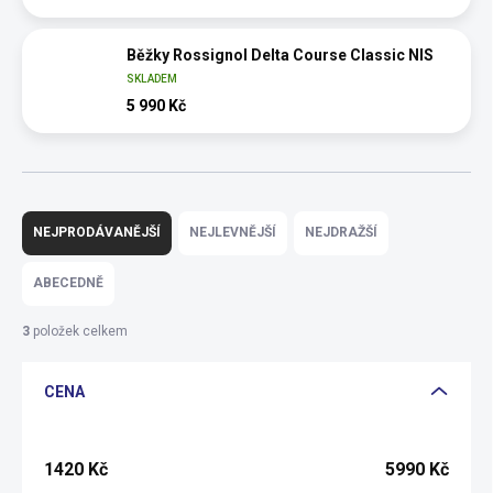
Běžky Rossignol Delta Course Classic NIS
SKLADEM
5 990 Kč
Ř
a
NEJPRODÁVANĚJŠÍ
NEJLEVNĚJŠÍ
NEJDRAŽŠÍ
z
e
ABECEDNĚ
n
í
3
položek celkem
p
r
CENA
o
d
u
k
1420
Kč
5990
Kč