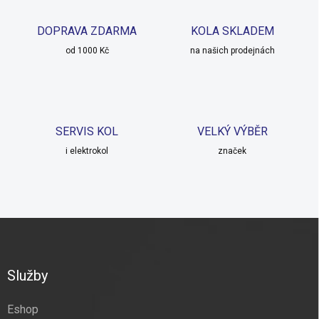
a
c
DOPRAVA ZDARMA
KOLA SKLADEM
í
od 1000 Kč
p
na našich prodejnách
r
v
k
y
v
SERVIS KOL
VELKÝ VÝBĚR
ý
p
i elektrokol
značek
i
s
u
Z
á
p
a
Služby
t
í
Eshop