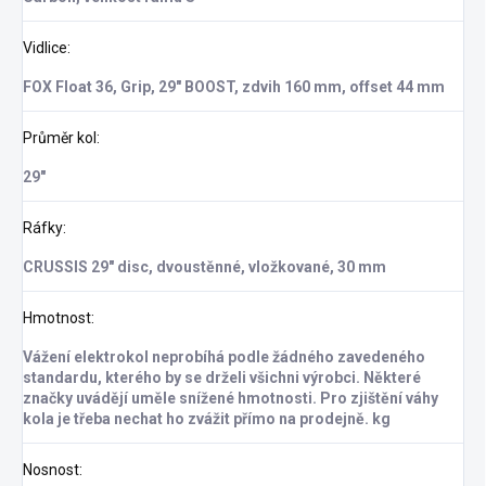
Vidlice
:
FOX Float 36, Grip, 29" BOOST, zdvih 160 mm, offset 44 mm
Průměr kol
:
29"
Ráfky
:
CRUSSIS 29" disc, dvoustěnné, vložkované, 30 mm
Hmotnost
:
Vážení elektrokol neprobíhá podle žádného zavedeného
standardu, kterého by se drželi všichni výrobci. Některé
značky uvádějí uměle snížené hmotnosti. Pro zjištění váhy
kola je třeba nechat ho zvážit přímo na prodejně. kg
Nosnost
: