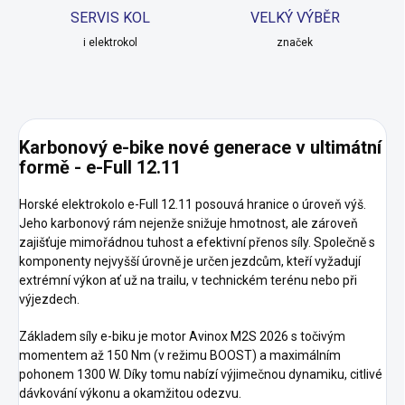
SERVIS KOL
VELKÝ VÝBĚR
i elektrokol
značek
Karbonový e-bike nové generace v ultimátní
formě - e-Full 12.11
Horské elektrokolo e-Full 12.11 posouvá hranice o úroveň výš.
Jeho karbonový rám nejenže snižuje hmotnost, ale zároveň
zajišťuje mimořádnou tuhost a efektivní přenos síly. Společně s
komponenty nejvyšší úrovně je určen jezdcům, kteří vyžadují
extrémní výkon ať už na trailu, v technickém terénu nebo při
výjezdech.
Základem síly e-biku je motor Avinox M2S 2026 s točivým
momentem až 150 Nm (v režimu BOOST) a maximálním
pohonem 1300 W. Díky tomu nabízí výjimečnou dynamiku, citlivé
dávkování výkonu a okamžitou odezvu.