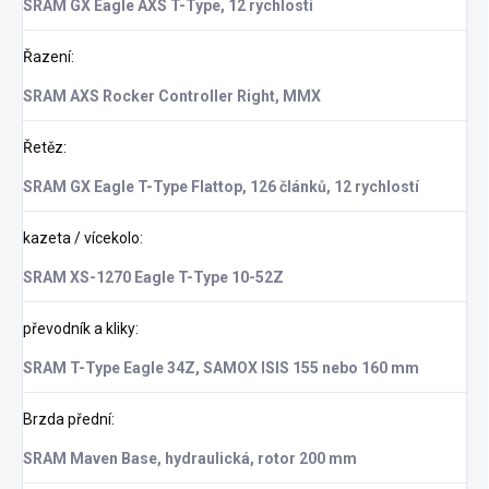
SRAM GX Eagle AXS T-Type, 12 rychlostí
Řazení
:
SRAM AXS Rocker Controller Right, MMX
Řetěz
:
SRAM GX Eagle T-Type Flattop, 126 článků, 12 rychlostí
kazeta / vícekolo
:
SRAM XS-1270 Eagle T-Type 10-52Z
převodník a kliky
:
SRAM T-Type Eagle 34Z, SAMOX ISIS 155 nebo 160 mm
Brzda přední
:
SRAM Maven Base, hydraulická, rotor 200 mm