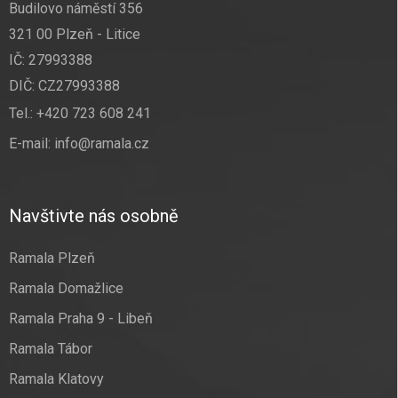
Budilovo náměstí 356
321 00 Plzeň - Litice
IČ: 27993388
DIČ: CZ27993388
Tel.:
+420 723 608 241
E-mail:
info@ramala.cz
Navštivte nás osobně
Ramala Plzeň
Ramala Domažlice
Ramala Praha 9 - Libeň
Ramala Tábor
Ramala Klatovy