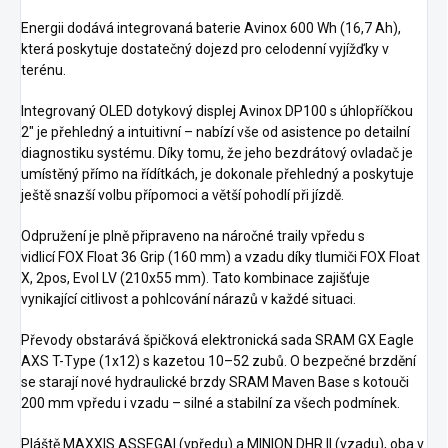
Energii dodává integrovaná baterie Avinox 600 Wh (16,7 Ah),
která poskytuje dostatečný dojezd pro celodenní vyjížďky v
terénu.
Integrovaný OLED dotykový displej Avinox DP100 s úhlopříčkou
2" je přehledný a intuitivní – nabízí vše od asistence po detailní
diagnostiku systému. Díky tomu, že jeho bezdrátový ovladač je
umístěný přímo na řídítkách, je dokonale přehledný a poskytuje
ještě snazší volbu přípomoci a větší pohodlí při jízdě.
Odpružení je plně připraveno na náročné traily vpředu s
vidlicí FOX Float 36 Grip (160 mm) a vzadu díky tlumiči FOX Float
X, 2pos, Evol LV (210x55 mm). Tato kombinace zajišťuje
vynikající citlivost a pohlcování nárazů v každé situaci.
Převody obstarává špičková elektronická sada SRAM GX Eagle
AXS T-Type (1x12) s kazetou 10–52 zubů. O bezpečné brzdění
se starají nové hydraulické brzdy SRAM Maven Base s kotouči
200 mm vpředu i vzadu – silné a stabilní za všech podmínek.
Pláště MAXXIS ASSEGAI (vpředu) a MINION DHR II (vzadu), oba v