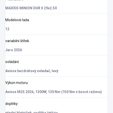
MAXXIS MINION DHR II 29x2.50
Modelová řada
:
12
variabilní štítek
:
Jaro 2026
ovládání
:
Avinox bezdrátový ovladač, levý
Výkon motoru
:
Avinox M2S 2026, 1300W, 130 Nm (150 Nm v boost režimu)
doplňky
:
přední blatníček, vodítko řetězu