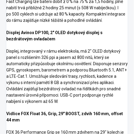
Fast Charging lze baterii dobít z 0 % na 75 % za 1,5 hodiny, plné
nabití trvá přibližně 2 hodiny 25 minut (s 508 W nabíječkou). I
po 500 cyklech si udržuje až 80 % kapacity. Kompaktní integrace
do rámu zajišťuje nízké těžiště a pohodlné ovládání.
Displej Avinox DP100, 2" OLED dotykový displej s
bezdrátovým ovladačem
Displej, integrovaný v rámu elektrokola, má 2" OLED dotykový
panel s rozlišením 326 ppi a jasem až 800 nitů, který se
automaticky přizpůsobuje okolnímu osvětlení. Disponuje senzory
GPS, gyroskopem, barometrem a podporou Bluetooth 5.1, ANT+
a LTE-Cat.1. Umožňuje sledování trasy, rychlosti, kadence a
výkonu s interní pamětí 8 GB a synchronizací přes aplikaci.
Ovládání zajišťují bezdrátový ovladač na řídítkách pro snadné
nastavení úrovně přípomoci. USB-C port podporuje rychlé
nabíjení s výkonem až 65 W.
Vidlice FOX Float 36, Grip, 29" BOOST, zdvih 160 mm, offset
44 mm
FOX 36 Performance Grip se 160 mm zdvihem na 29″ kolech je