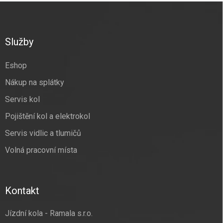
Z
á
p
a
Služby
t
í
Eshop
Nákup na splátky
Servis kol
Pojištění kol a elektrokol
Servis vidlic a tlumičů
Volná pracovní místa
Kontakt
Jízdní kola - Ramala s.r.o.