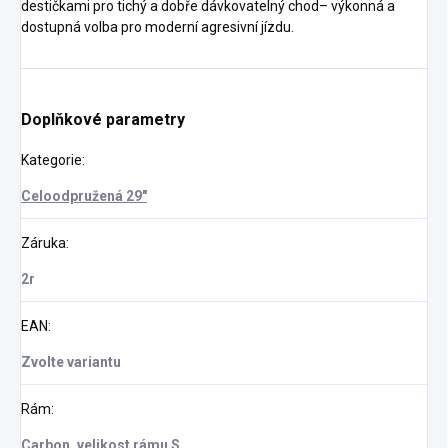
destičkami pro tichý a dobře dávkovatelný chod– výkonná a
dostupná volba pro moderní agresivní jízdu.
Doplňkové parametry
Kategorie
:
Celoodpružená 29"
Záruka
:
2r
EAN
:
Zvolte variantu
Rám
:
Carbon, velikost rámu S