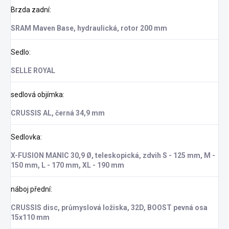
Brzda zadní
:
SRAM Maven Base, hydraulická, rotor 200 mm
Sedlo
:
SELLE ROYAL
sedlová objímka
:
CRUSSIS AL, černá 34,9 mm
Sedlovka
:
X-FUSION MANIC 30,9 Ø, teleskopická, zdvih S - 125 mm, M -
150 mm, L - 170 mm, XL - 190 mm
náboj přední
:
CRUSSIS disc, průmyslová ložiska, 32D, BOOST pevná osa
15x110 mm