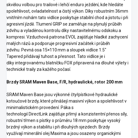
skvělou volbou pro trailové i lehčí enduro ježdění, kde hledáte
spolehlivost, ovladatelnost a čistý výkon. Díky robustním 36mm
vnitřním nohám tato vidlice poskytuje stabilní chod a jistotu i při
agresivní jízdě. Tlumení GRIP se zaměřuje na plynulý průběh
zdvihu a vyladěnou kontrolu díky nastavitelnému odskoku a
kompresi. Vzduchová patrona EVOL zajišťuje hladké zachycení
malých rázů a podporuje progresivní začátek i průběh
zdvihu. Pevná osa 15×110 mm a sloupek vidlice 1.5"
Tapered přidávají tuhost a přesnost. Tato vidlice je i
díky integrovanému blatníčku FOX připravená na dlouhé výlety i
technické traily za kažého počasí.
Brzdy SRAM Maven Base, F/R, hydraulické, rotor 200 mm
SRAM Maven Base jsou výkonné čtyřpístkové hydraulické
kotoučové brzdy, které přinášejí masivní výkon a spolehlivost v
minimalistickém provedení. Páka s
technologií DirectLink zajišťuje přímý a konzistentní přenos síly,
robustní třmen s pístky o průměru 18 mm poskytuje vysoký
brzdný výkon a stabilitu i při dlouhých sjezdech. Brzdy
využívají minerální olej Maxima a jsou osazeny organickými