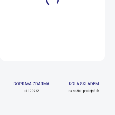
Crussis e-Full 12.11-(800
Crussis e-Full 11.1
Wh) 2026
Wh) 2026
147 990 Kč
117 990 Kč
VYPRODÁNO
Detail
Detail
DOPRAVA ZDARMA
KOLA SKLADEM
od 1000 Kč
na našich prodejnách