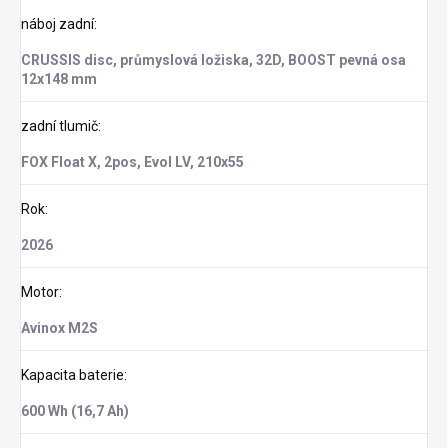
náboj zadní
:
CRUSSIS disc, průmyslová ložiska, 32D, BOOST pevná osa
12x148 mm
zadní tlumič
:
FOX Float X, 2pos, Evol LV, 210x55
Rok
:
2026
Motor
:
Avinox M2S
Kapacita baterie
:
600 Wh (16,7 Ah)