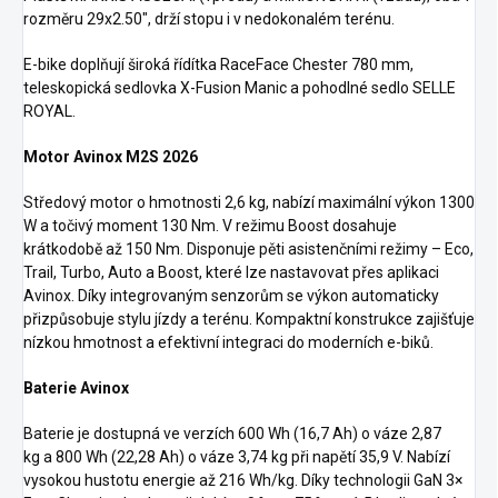
rozměru 29x2.50", drží stopu i v nedokonalém terénu.
E-bike doplňují široká řídítka RaceFace Chester 780 mm,
teleskopická sedlovka X-Fusion Manic a pohodlné sedlo SELLE
ROYAL.
Motor Avinox M2S 2026
Středový motor o hmotnosti 2,6 kg, nabízí maximální výkon 1300
W a točivý moment 130 Nm. V režimu Boost dosahuje
krátkodobě až 150 Nm. Disponuje pěti asistenčními režimy – Eco,
Trail, Turbo, Auto a Boost, které lze nastavovat přes aplikaci
Avinox. Díky integrovaným senzorům se výkon automaticky
přizpůsobuje stylu jízdy a terénu. Kompaktní konstrukce zajišťuje
nízkou hmotnost a efektivní integraci do moderních e-biků.
Baterie Avinox
Baterie je dostupná ve verzích 600 Wh (16,7 Ah) o váze 2,87
kg a 800 Wh (22,28 Ah) o váze 3,74 kg při napětí 35,9 V. Nabízí
vysokou hustotu energie až 216 Wh/kg. Díky technologii GaN 3×