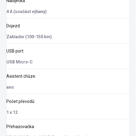
Nabíječka
:
4 A (součást výbavy)
Dojezd
:
Základní (100-150 km)
USB port
:
USB Micro-C
Asistent chůze
:
ano
Počet převodů
:
1 x 12
Přehazovačka
: