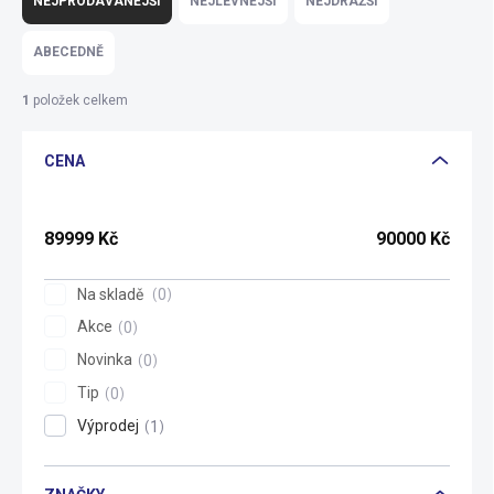
NEJPRODÁVANĚJŠÍ
NEJLEVNĚJŠÍ
NEJDRAŽŠÍ
z
e
ABECEDNĚ
n
í
1
položek celkem
p
r
CENA
o
d
u
k
89999
Kč
90000
Kč
t
ů
Na skladě
0
Akce
0
Novinka
0
Tip
0
Výprodej
1