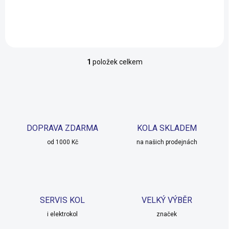
17"
19"
21"
1
položek celkem
O
v
l
á
d
a
c
DOPRAVA ZDARMA
KOLA SKLADEM
í
od 1000 Kč
p
na našich prodejnách
r
v
k
y
v
SERVIS KOL
VELKÝ VÝBĚR
ý
p
i elektrokol
značek
i