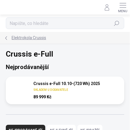
Přejít
na
obsah
Hledat
Elektrokola Crussis
Crussis e-Full
Nejprodávanější
Crussis e-Full 10.10-(720 Wh) 2025
SKLADEM U DODAVATELE
89 999 Kč
Ř
a