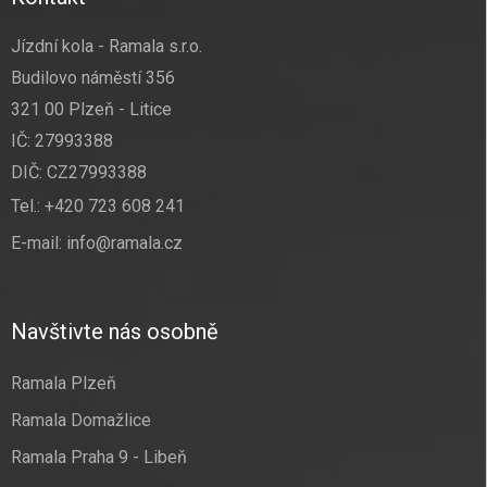
Jízdní kola - Ramala s.r.o.
Budilovo náměstí 356
321 00 Plzeň - Litice
IČ: 27993388
DIČ: CZ27993388
Tel.:
+420 723 608 241
E-mail:
info@ramala.cz
Navštivte nás osobně
Ramala Plzeň
Ramala Domažlice
Ramala Praha 9 - Libeň