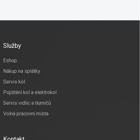
s
u
Z
á
p
a
Služby
t
í
Eshop
Nákup na splátky
Servis kol
Pojištění kol a elektrokol
Servis vidlic a tlumičů
Volná pracovní místa
Kontakt