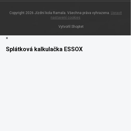
Copyright 2026
Jízdní kola Ramala
. Všechna práva vyhrazena.
Upravit
nastavení cookies
Vytvořil Shoptet
×
Splátková kalkulačka ESSOX