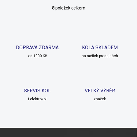
8
položek celkem
O
v
l
á
d
a
c
DOPRAVA ZDARMA
KOLA SKLADEM
í
od 1000 Kč
p
na našich prodejnách
r
v
k
y
v
SERVIS KOL
VELKÝ VÝBĚR
ý
p
i elektrokol
značek
i
s
u
Z