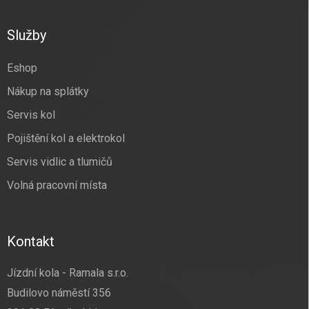
á
p
a
Služby
t
í
Eshop
Nákup na splátky
Servis kol
Pojištění kol a elektrokol
Servis vidlic a tlumičů
Volná pracovní místa
Kontakt
Jízdní kola - Ramala s.r.o.
Budilovo náměstí 356