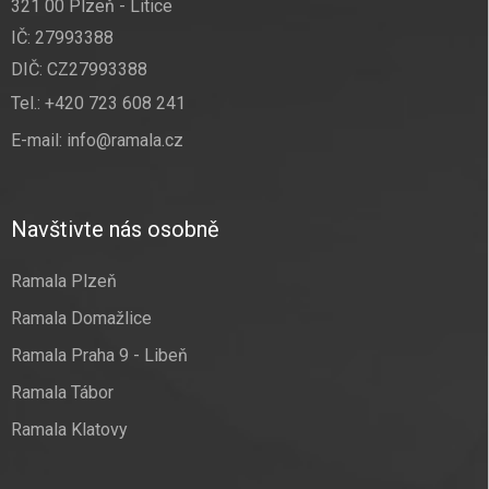
321 00 Plzeň - Litice
IČ: 27993388
DIČ: CZ27993388
Tel.:
+420 723 608 241
E-mail:
info@ramala.cz
Navštivte nás osobně
Ramala Plzeň
Ramala Domažlice
Ramala Praha 9 - Libeň
Ramala Tábor
Ramala Klatovy