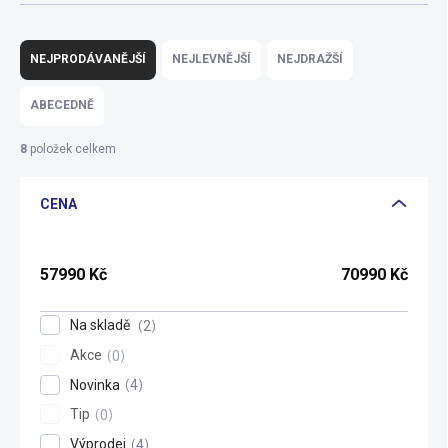
Ř
a
NEJPRODÁVANĚJŠÍ
NEJLEVNĚJŠÍ
NEJDRAŽŠÍ
z
e
ABECEDNĚ
n
í
8
položek celkem
p
r
CENA
o
d
u
k
57990
Kč
70990
Kč
t
ů
Na skladě
2
Akce
0
Novinka
4
Tip
0
Výprodej
4