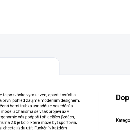
SKLADEM U DODAVATE
Detail
Detail
 to pozvánka vyrazit ven, opustit asfalt a
Dop
Na první pohled zaujme moderním designem,
ížená horní trubka usnadňuje nasedání a
 modelu Charisma se však projeví až v
nomie vás podpoří i při delších jízdách,
Katego
isma 2.0 je kolo, které může být sportovní,
i chcete jízdu užít. Funkční v každém