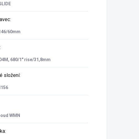
GLIDE
avec
:
146/60mm
:
4M, 680/1" rise/31,8mm
é složení
:
H156
loud WMN
ka
: