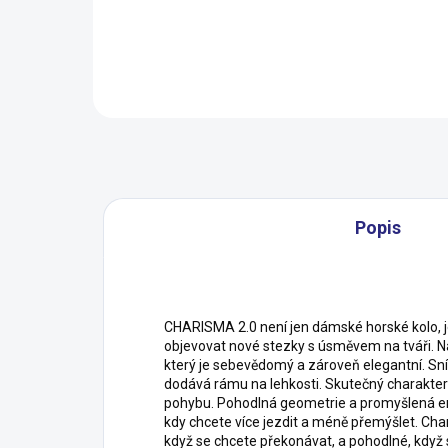
Detail
Popis
CHARISMA 2.0 není jen dámské horské kolo, je
objevovat nové stezky s úsměvem na tváři. 
který je sebevědomý a zároveň elegantní. Sn
dodává rámu na lehkosti. Skutečný charakter
pohybu. Pohodlná geometrie a promyšlená ergo
kdy chcete více jezdit a méně přemýšlet. Char
když se chcete překonávat, a pohodlné, když s