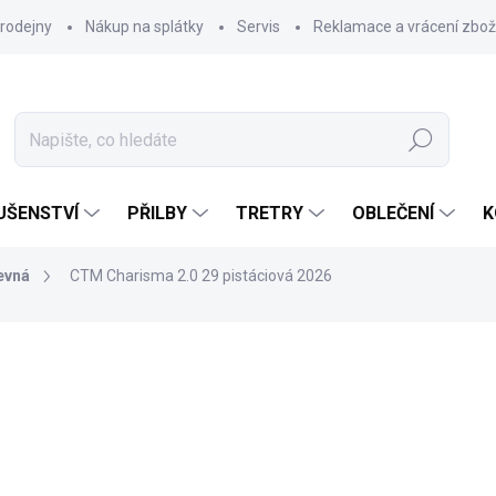
rodejny
Nákup na splátky
Servis
Reklamace a vrácení zbož
Hledat
UŠENSTVÍ
PŘILBY
TRETRY
OBLEČENÍ
K
evná
CTM Charisma 2.0 29 pistáciová 2026
15 999 Kč
Měrná
ZVOLTE VARIANTU
cena: