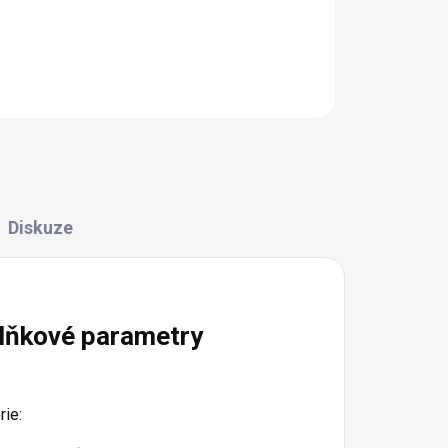
LE
Detail
Diskuze
lňkové parametry
rie
: