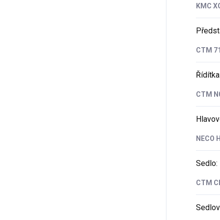
KMC X
Předst
CTM 7
Řídítka
CTM N0
Hlavov
NECO 
Sedlo
:
CTM C
Sedlov