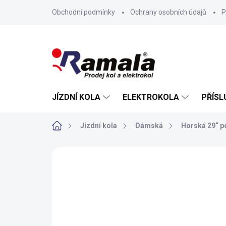
Přejít
Obchodní podmínky
Ochrany osobních údajů
P
na
obsah
JÍZDNÍ KOLA
ELEKTROKOLA
PŘÍSL
Domů
Jízdní kola
Dámská
Horská 29“ p
ZNAČKA:
CTM
NOVINKA