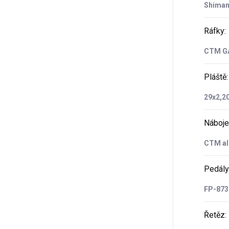
Shiman
Ráfky
:
CTM GA
Pláště
:
29x2,2
Náboje
CTM all
Pedály
FP-87
Řetěz
: