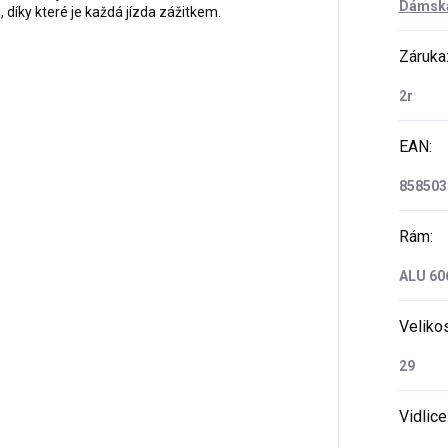
Dámská
 díky které je každá jízda zážitkem.
Záruka
2r
EAN
:
858503
Rám
:
ALU 606
Velikos
29
Vidlice