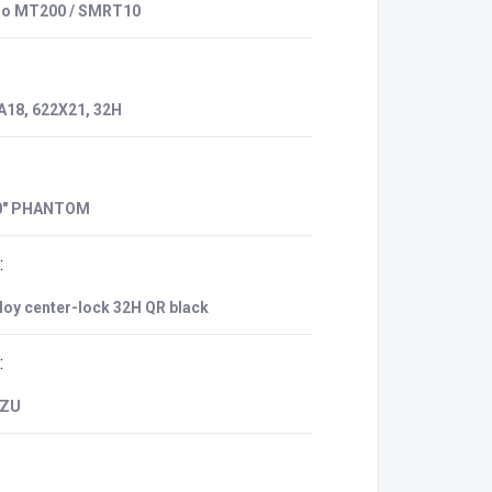
o MT200 / SMRT10
18, 622X21, 32H
0" PHANTOM
:
oy center-lock 32H QR black
:
3ZU