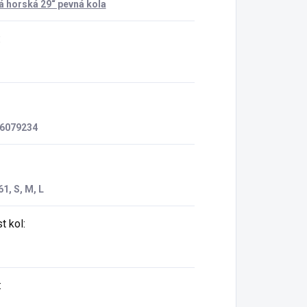
 horská 29“ pevná kola
:
6079234
1, S, M, L
t kol
:
: