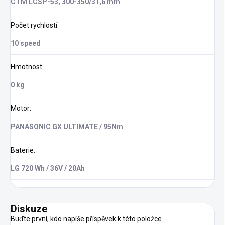
CTM LCSP-53, 300-350/31,6 mm
Počet rychlostí
:
10 speed
Hmotnost
:
0 kg
Motor
:
PANASONIC GX ULTIMATE / 95Nm
Baterie
:
LG 720 Wh / 36V / 20Ah
Diskuze
Buďte první, kdo napíše příspěvek k této položce.