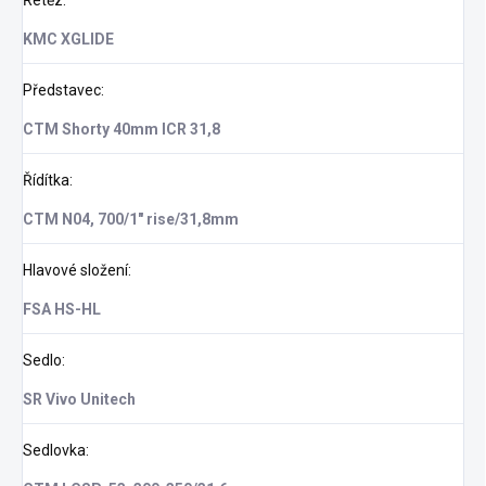
Řetěz
:
KMC XGLIDE
Představec
:
CTM Shorty 40mm ICR 31,8
Řídítka
:
CTM N04, 700/1" rise/31,8mm
Hlavové složení
:
FSA HS-HL
Sedlo
:
SR Vivo Unitech
Sedlovka
: