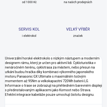
od 1000 Kč
na našich prodejnách
SERVIS KOL
VELKÝ VÝBĚR
i elektrokol
značek
Univerzální horské elektrokolo s nízkým nástupem a moderním
designem rámu, který je určen pro aktivní lidi. Cykloturistika v
nenáročném terénu, cyklotrasa za městem, nebo přesun na
utkání budou hračka díky kombinaci výkonného japonského
motoru Panasonic GX Ultimate s maximálním točivým
momentem až 95Nm a velkokapacitní 720Wh baterii LG.
Informace o trase se zobrazují na přehledném barevném displeji
s předinstalovaným aplikacemi jako Komoot nebo Strava.
Efektní integrace kabeláže pouze umocňují čistotu designu.