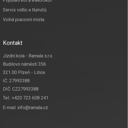
Pojištění kol a elektrokol
Servis vidlic a tlumičů
Volná pracovní místa
Kontakt
Jízdní kola - Ramala s.r.o.
Budilovo náměstí 356
321 00 Plzeň - Litice
IČ: 27993388
DIČ: CZ27993388
Tel.:
+420 723 608 241
E-mail:
info@ramala.cz