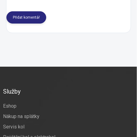
Přidat komentář
Z
á
p
a
Služby
t
í
Eshop
Nákup na splátky
Servis kol