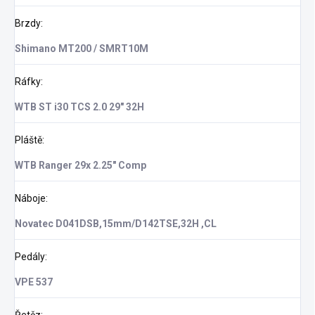
Brzdy
:
Shimano MT200 / SMRT10M
Ráfky
:
WTB ST i30 TCS 2.0 29" 32H
Pláště
:
WTB Ranger 29x 2.25" Comp
Náboje
:
Novatec D041DSB,15mm/D142TSE,32H ,CL
Pedály
:
VPE 537