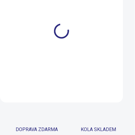
M
L
M
L
CTM ROXXY GX Pro
CTM Roxxy GX čer
staroružová 2026
2026
58 999 Kč
53 999 Kč
SKLADEM U DODAVATELE
Detail
Detail
DOPRAVA ZDARMA
KOLA SKLADEM