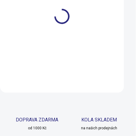
Dětská sedačka na rám
Dětská sedačka na
Shotgun
Shotgun + řídítka
4 299 Kč
5 269 Kč
2 499 Kč
4 599 Kč
NA DOTAZ
Detail
Detail
DOPRAVA ZDARMA
KOLA SKLADEM
od 1000 Kč
na našich prodejnách