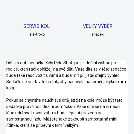
SERVIS KOL
VELKÝ VÝBĚR
i elektrokol
značek
Dětská autosedačka Kids Ride Shotgun je ideální volbou pro
rodiče, kteří rádi dohlížejí na své děti. Vaše dítě se v této sedačce
bude také rádo vozit s vámi a bude mít při jízdě stejný výhled.
Sedačka je nastavitelná tak, aby pasovala na téměř jakýkoli rám
kola.
Pokud se chystáte naučit své dítě jezdit na kole, může být tato
sedačka právě tou ideální pomůckou. Vaše dítě se na ní naučí
lépe udržovat rovnováhu a bude lépe připraveno na
samostatnou jízdu. Můžete také zakoupit samostatná mini
řídítka, která se připevní k těm "velkým".