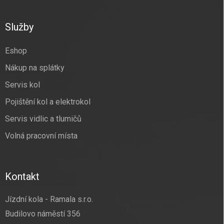
á
p
a
Služby
t
í
Eshop
Nákup na splátky
Servis kol
Pojištění kol a elektrokol
Servis vidlic a tlumičů
Volná pracovní místa
Kontakt
Jízdní kola - Ramala s.r.o.
Budilovo náměstí 356