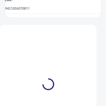
EAN
:
9421036070811
Zákazníci také nakoupili
AKCE
Nerezová láhev WOOM
Brašna na nosič Au
GLUG s košíkem - 500 ml
N216 X24 černá