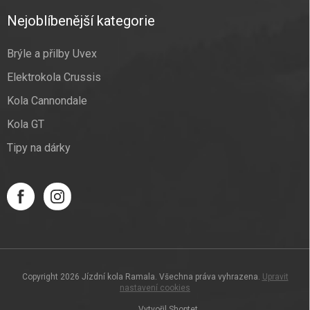
Nejoblíbenější kategorie
Brýle a přilby Uvex
Elektrokola Crussis
Kola Cannondale
Kola GT
Tipy na dárky
Copyright 2026
Jízdní kola Ramala
. Všechna práva vyhrazena.
Upravit
nastavení cookies
Vytvořil Shoptet