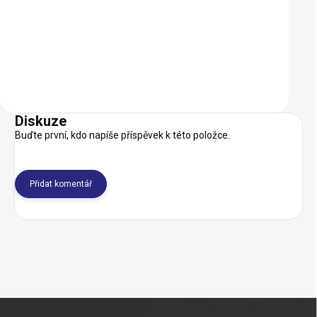
690 Kč
995 Kč
896 Kč
SKLADEM
Do košíku
Do košíku
Diskuze
Buďte první, kdo napíše příspěvek k této položce.
Přidat komentář
Z