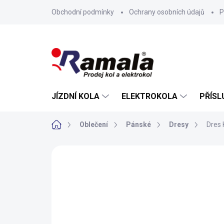
Přejít
Obchodní podmínky
Ochrany osobních údajů
P
na
obsah
JÍZDNÍ KOLA
ELEKTROKOLA
PŘÍSL
Domů
Oblečení
Pánské
Dresy
Dres
ZNAČKA:
KALAS
VÝPRODEJ