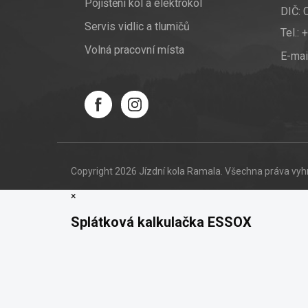
Pojištění kol a elektrokol
DIČ:
Servis vidlic a tlumičů
Tel.:
+
Volná pracovní místa
E-mai
Copyright 2026
Jízdní kola Ramala
. Všechna práva vy
×
Splátková kalkulačka ESSOX