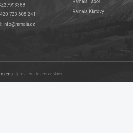
Ramala Tábor
 CZ27993388
Ramala Klatovy
420 723 608 241
l:
info@ramala.cz
hrazena.
Upravit nastavení cookies