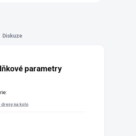
Diskuze
lňkové parametry
rie
:
 dresy na kolo
: