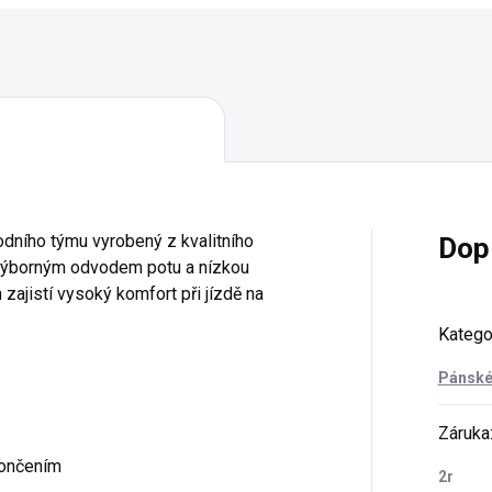
rodního týmu vyrobený z kvalitního
Dop
e výborným odvodem potu a nízkou
 zajistí vysoký komfort při jízdě na
Katego
Pánské
Záruka
končením
2r