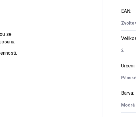
EAN
:
Zvolte 
ou se
Veliko
posunu.
2
ennosti.
Určení
:
Pánsk
Barva
:
Modrá