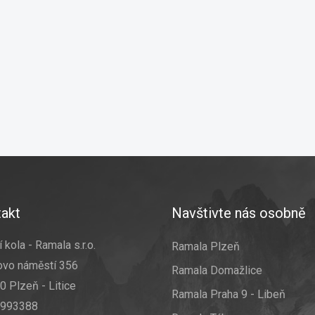
akt
Navštivte nás osobně
 kola - Ramala s.r.o.
Ramala Plzeň
ovo náměstí 356
Ramala Domažlice
0 Plzeň - Litice
Ramala Praha 9 - Libeň
7993388