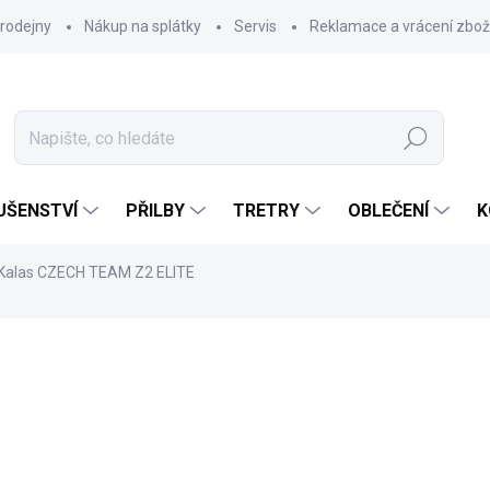
rodejny
Nákup na splátky
Servis
Reklamace a vrácení zbož
Hledat
UŠENSTVÍ
PŘILBY
TRETRY
OBLEČENÍ
K
 Kalas CZECH TEAM Z2 ELITE
2 061 Kč
Měrná
ZVOLTE VARIANTU
cena: