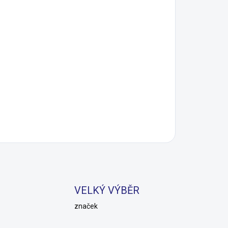
VELKÝ VÝBĚR
značek