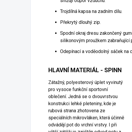
snižují odpor vzduchu.
Trojdílná kapsa na zadním dílu.
Překrytý dlouhý zip.
Spodní okraj dresu zakončený gum
silikonovým proužkem zabraňující 
Odepínací a voděodolný sáček na c
HLAVNÍ MATERIÁL - SPINN
Zátažný, polyesterový úplet vyvinutý
pro vysoce funkční sportovní
oblečení. Jedná se o dvouvrstvou
konstrukci lehké pleteniny, kde je
rubová strana zhotovena ze
speciálních mikrovláken, která účinně
odvádějí pot do vrchní vrstvy. I při
větší zátěži je zajištěn odvod potu a