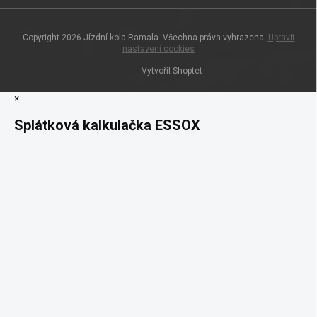
Copyright 2026
Jízdní kola Ramala
. Všechna práva vyhrazena.
Upravit
nastavení cookies
Vytvořil Shoptet
×
Splátková kalkulačka ESSOX