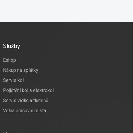
Z
á
p
a
Služby
t
í
Eshop
Nákup na splátky
Servis kol
Pojištění kol a elektrokol
Servis vidlic a tlumičů
Volná pracovní místa