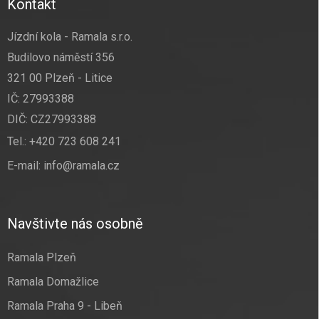
Kontakt
Jízdní kola - Ramala s.r.o.
Budilovo náměstí 356
321 00 Plzeň - Litice
IČ: 27993388
DIČ: CZ27993388
Tel.:
+420 723 608 241
E-mail:
info@ramala.cz
Navštivte nás osobně
Ramala Plzeň
Ramala Domažlice
Ramala Praha 9 - Libeň