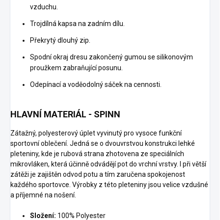
vzduchu.
Trojdílná kapsa na zadním dílu.
Překrytý dlouhý zip.
Spodní okraj dresu zakončený gumou se silikonovým
proužkem zabraňující posunu.
Odepínací a voděodolný sáček na cennosti.
HLAVNÍ MATERIÁL - SPINN
Zátažný, polyesterový úplet vyvinutý pro vysoce funkční
sportovní oblečení. Jedná se o dvouvrstvou konstrukci lehké
pleteniny, kde je rubová strana zhotovena ze speciálních
mikrovláken, která účinně odvádějí pot do vrchní vrstvy. I při větší
zátěži je zajištěn odvod potu a tím zaručena spokojenost
každého sportovce. Výrobky z této pleteniny jsou velice vzdušné
a příjemné na nošení.
Složení:
100% Polyester