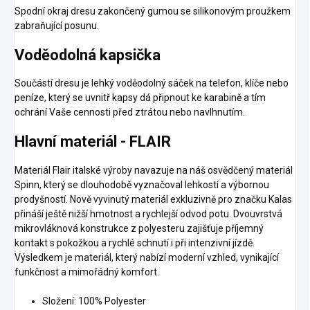
Spodní okraj dresu zakončený gumou se silikonovým proužkem
zabraňující posunu.
Voděodolná kapsička
Součástí dresu je lehký voděodolný sáček na telefon, klíče nebo
peníze, který se uvnitř kapsy dá připnout ke karabině a tím
ochrání Vaše cennosti před ztrátou nebo navlhnutím.
Hlavní materiál - FLAIR
Materiál Flair italské výroby navazuje na náš osvědčený materiál
Spinn, který se dlouhodobě vyznačoval lehkostí a výbornou
prodyšností. Nově vyvinutý materiál exkluzivně pro značku Kalas
přináší ještě nižší hmotnost a rychlejší odvod potu. Dvouvrstvá
mikrovláknová konstrukce z polyesteru zajišťuje příjemný
kontakt s pokožkou a rychlé schnutí i při intenzivní jízdě.
Výsledkem je materiál, který nabízí moderní vzhled, vynikající
funkčnost a mimořádný komfort.
Složení: 100% Polyester