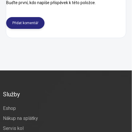
Buďte první, kdo napíše příspěvek k této položce.
Přidat komentář
Z
á
p
a
Služby
t
í
Eshop
Nákup na splátky
Servis kol